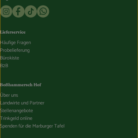
Externer Link zu https://www.instagram.com/bosshammersch
Externer Link zu https://www.facebook.com/Oekokist
Externer Link zu https://www.tiktok.com/@boss
Externer Link zu https://whatsapp.com/c
Lieferservice
Häufige Fragen
Probelieferung
Bürokiste
B2B
Boßhammersch Hof
Über uns
Landwirte und Partner
Stellenangebote
Trinkgeld online
Spenden für die Marburger Tafel