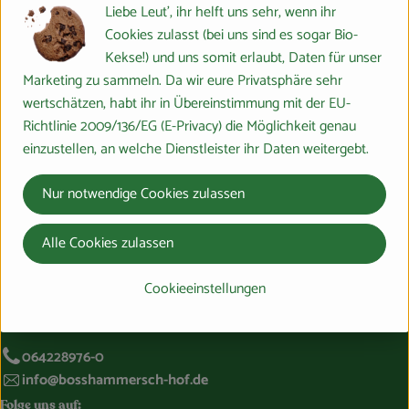
Liebe Leut', ihr helft uns sehr, wenn ihr
Hersteller: PRIMAVERA
Cookies zulasst (bei uns sind es sogar Bio-
Kekse!) und uns somit erlaubt, Daten für unser
DV
Marketing zu sammeln. Da wir eure Privatsphäre sehr
PRIMAVERA
wertschätzen, habt ihr in Übereinstimmung mit der EU-
Richtlinie 2009/136/EG (E-Privacy) die Möglichkeit genau
einzustellen, an welche Dienstleister ihr Daten weitergebt.
Nur notwendige Cookies zulassen
Alle Cookies zulassen
Du hast eine Frage? Wir helfen gerne:
Cookieeinstellungen
Marburger Ring 46,
35274 Großseelheim
064228976-0
info@bosshammersch-hof.de
Folge uns auf: