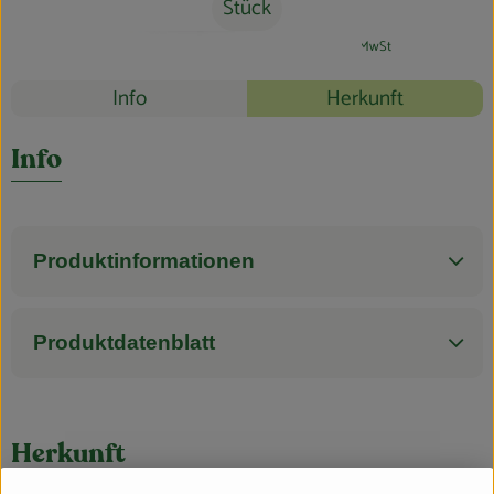
Blog
Stück
#74771
14,99 €
/ Stück
299,80 €
/ l
7% MwSt
Rezepte
Info
Herkunft
Es wurden k
Entdecke passende Rezepte
Info
Produktinformationen
Produktdatenblatt
Herkunft