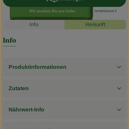
Produkt zum Warenkorb hinzufüg
Blog
#43031
2,99 €
/ Stück
29,90 €
/ 1kg
7% MwSt
Handelsklasse II
Rezepte
Info
Herkunft
Es wurden k
Entdecke passende Rezepte
Info
Produktinformationen
Zutaten
Nährwert-Info