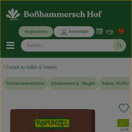
Warenko
Registrieren
Anmelden
Link
Mobiles Menu öffnen oder schli
Suche
Zurück zu Süßes & Snacks
Ökokisten
Schokoladentafeln
Schokoware & -Riegel
Kekse, Waffeln
Bio-Kochkisten
THEMENWELTEN
Pr
ANGEBOTE
, Verband:
REGIONALES
100%