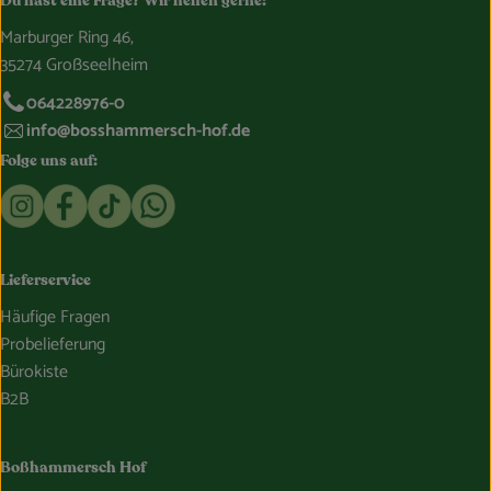
Du hast eine Frage? Wir helfen gerne:
Marburger Ring 46,
35274 Großseelheim
064228976-0
info@bosshammersch-hof.de
Folge uns auf:
Externer Link zu https://www.instagram.com/bosshammersch
Externer Link zu https://www.facebook.com/Oekokist
Externer Link zu https://www.tiktok.com/@boss
Externer Link zu https://whatsapp.com/c
Lieferservice
Häufige Fragen
Probelieferung
Bürokiste
B2B
Boßhammersch Hof