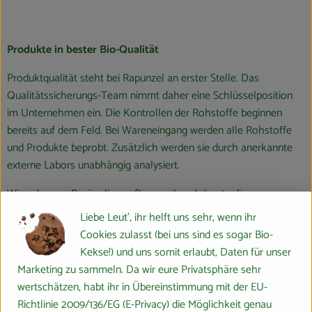
Produkte in bester Bio-Qualität
Produktqualität steht bei Rapunzel an erster Stelle. Das
Qualitätssicherungs-Team nimmt daher eine Schlüsselposition
im Unternehmen ein. Die Kontrollen der Rohstoffe beginnen
bereits auf dem Feld. Bei Wareneingang werden alle Rohstoffe
und Produkte beprobt. Zusätzlich werden sie durch anerkannte
externe Labors unabhängig analysiert.
Wie schon zu Beginn liegen Rapunzel auch heute die
persönlichen Kontakte zu den Lieferanten und langfristige
Liebe Leut', ihr helft uns sehr, wenn ihr
Partnerschaften besonders am Herzen. Besuche vor Ort,
Cookies zulasst (bei uns sind es sogar Bio-
Beratung durch eigene Agrar-Ingenieure und der rege Austausch
Kekse!) und uns somit erlaubt, Daten für unser
miteinander sichern die einwandfreie Qualität der Rohstoffe ab.
Marketing zu sammeln. Da wir eure Privatsphäre sehr
Das schafft Transparenz - vom Feld bis zum Teller des
wertschätzen, habt ihr in Übereinstimmung mit der EU-
Verbrauchers.
Richtlinie 2009/136/EG (E-Privacy) die Möglichkeit genau