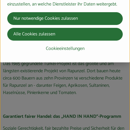
einzustellen, an welche Dienstleister ihr Daten weitergebt.
Das größte Rapunzel Anbauprojekt: Bio aus der Türkei
Nur notwendige Cookies zulassen
Als Bio-Pionier setzt sich Rapunzel von Anfang an für die
Alle Cookies zulassen
Förderung der ökologischen Landwirtschaft ein. Aus dieser
Aufbauarbeit sind eigene Anbauprojekte in der Türkei und auf der
Cookieeinstellungen
ganzen Welt entstanden.
Das 1985 gegründete Türkei-Projekt ist das größte und am
längsten existierende Projekt von Rapunzel. Dort bauen heute
circa 600 Bauern aus zehn Provinzen 14 verschiedene Produkte
für Rapunzel an - darunter Feigen, Aprikosen, Sultaninen,
Haselnüsse, Pinienkerne und Tomaten.
Garantiert fairer Handel: das „HAND IN HAND“-Programm
Soziale Gerechtigkeit, fair bezahlte Preise und Sicherheit für den