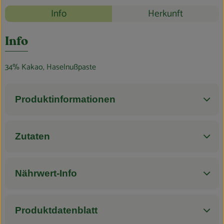
Blog
Rezepte
Info
Herkunft
Es wurden k
Entdecke passende Rezepte
Info
34% Kakao, Haselnußpaste
Produktinformationen
Zutaten
Nährwert-Info
Produktdatenblatt