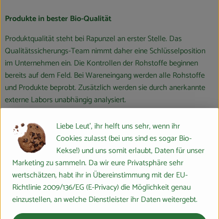
Produkte in bester Bio-Qualität
Produktqualität steht bei Rapunzel an erster Stelle. Das
Qualitätssicherungs-Team nimmt daher eine Schlüsselposition
im Unternehmen ein. Die Kontrollen der Rohstoffe beginnen
bereits auf dem Feld. Bei Wareneingang werden alle Rohstoffe
und Produkte beprobt. Zusätzlich werden sie durch anerkannte
externe Labors unabhängig analysiert.
Wie schon zu Beginn liegen Rapunzel auch heute die
Liebe Leut', ihr helft uns sehr, wenn ihr
persönlichen Kontakte zu den Lieferanten und langfristige
Cookies zulasst (bei uns sind es sogar Bio-
Partnerschaften besonders am Herzen. Besuche vor Ort,
Kekse!) und uns somit erlaubt, Daten für unser
Beratung durch eigene Agrar-Ingenieure und der rege Austausch
Marketing zu sammeln. Da wir eure Privatsphäre sehr
miteinander sichern die einwandfreie Qualität der Rohstoffe ab.
wertschätzen, habt ihr in Übereinstimmung mit der EU-
Das schafft Transparenz - vom Feld bis zum Teller des
Richtlinie 2009/136/EG (E-Privacy) die Möglichkeit genau
Verbrauchers.
einzustellen, an welche Dienstleister ihr Daten weitergebt.