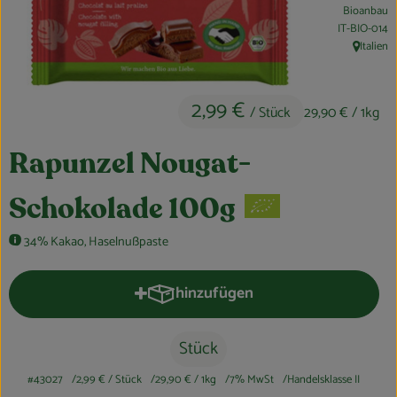
Bioanbau
Obst & Gemüse
, Kontrollstell
IT-BIO-014
Italien
, Herkunft
Kühltheke
Bäckerei
2,99 €
/ Stück
29,90 €
/ 1kg
Vorratskammer
Rapunzel Nougat-
Getränke
Schokolade 100g
Kosmetik
34% Kakao, Haselnußpaste
Haus, Garten & Co.
hinzufügen
Produkt zum Warenkorb hinzufüge
So geht’s
Stück
Über uns
#43027
2,99 €
/ Stück
29,90 €
/ 1kg
7% MwSt
Handelsklasse II