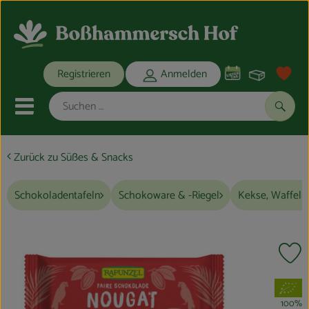
Warenko
Registrieren
Anmelden
Link
Mobiles Menu öffnen oder schli
Suche
Zurück zu Süßes & Snacks
Ökokisten
Schokoladentafeln
Schokoware & -Riegel
Kekse, Waffeln
Bio-Kochkisten
THEMENWELTEN
Pr
ANGEBOTE
, Verband:
REGIONALES
100%