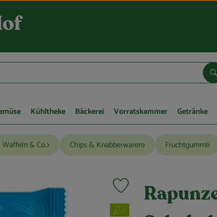
S
Gemüse
Kühltheke
Bäckerei
Vorratskammer
Getränke
 Waffeln & Co.
Chips & Knabberwaren
Fruchtgummi
Produkt zu Favouriten hinzufügen
Rapunze
, Verband: