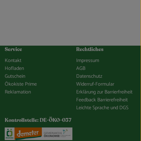
Service
Rechtliches
Kontakt
Impressum
Hofladen
AGB
Gutschein
Datenschutz
Ökokiste Prime
Widerruf-Formular
Reklamation
Erklärung zur Barrierfreiheit
Feedback Barrierefreiheit
Leichte Sprache und DGS
Kontrollstelle: DE-ÖKO-037
e/so-gehts/unsere-app.html
Externer Link zu https://www.oekokiste.de/
Externer Link zu https://www.demeter.de/
Externer Link zu https://germany