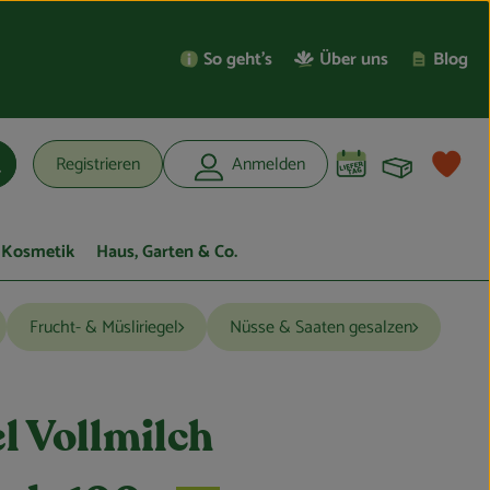
So geht’s
Über uns
Blog
Warenko
L
Registrieren
Anmelden
uchen
Kosmetik
Haus, Garten & Co.
Frucht- & Müsliriegel
Nüsse & Saaten gesalzen
l Vollmilch