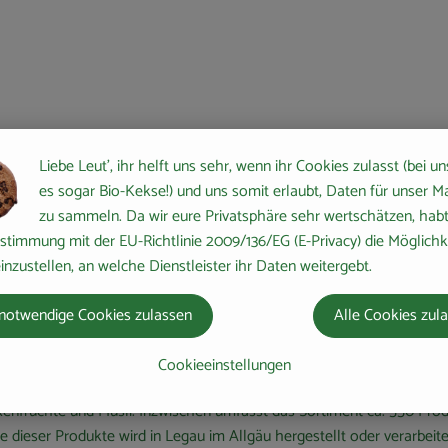
Liebe Leut', ihr helft uns sehr, wenn ihr Cookies zulasst (bei un
es sogar Bio-Kekse!) und uns somit erlaubt, Daten für unser M
ropa. Begonnen hat alles ganz klein: 1974 gründeten Joseph Wilhelm 
zu sammeln. Da wir eure Privatsphäre sehr wertschätzen, habt 
gsburg.
stimmung mit der EU-Richtlinie 2009/136/EG (E-Privacy) die Möglichk
n international agierendes Unternehmen mit 300 Mitarbeitern entwic
inzustellen, an welche Dienstleister ihr Daten weitergebt.
, naturbelassene und vegetarische Lebensmittel herzustellen.
notwendige Cookies zulassen
Alle Cookies zul
Cookieeinstellungen
nfrüchte und Müsli. Inzwischen umfasst das Sortiment ca. 550 Produ
dieser Produkte wird in Legau im Allgäu hergestellt oder verarbeite