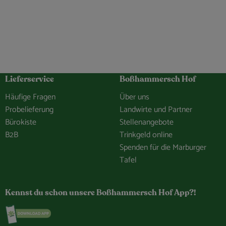
Lieferservice
Boßhammersch Hof
Häufige Fragen
Über uns
Probelieferung
Landwirte und Partner
Bürokiste
Stellenangebote
B2B
Trinkgeld online
Spenden für die Marburger
Tafel
hof/
e.Bosshammersch.Hof
hammersch_hof
hannel/0029VbCaDbdJUM2iLBJEiG1n
Kennst du schon unsere Boßhammersch Hof App?!
Externer Link zu https://www.bosshammersch-hof.d