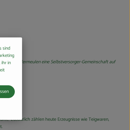
s sind
arketing
und Jennifer Vermeulen eine Selbstversorger-Gemeinschaft auf
ihr in
eit
kelt.
assen
kte. Zusätzlich zählen heute Erzeugnisse wie Teigwaren,
t.