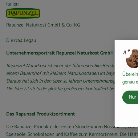
Italien
Rapunzel Naturkost GmbH & Co. KG
D 87764 Legau
Unternehmensportrait Rapunzel Naturkost GmbH
Rapunzel Naturkost ist einer der führenden Bio-Hersteller in Eu
einem Bauernhof mit kleinem Naturkostladen im bayerischen Au
Überein
Daraus hat sich in den über 35 Jahren Unternehmensgeschichte ei
genau e
Die Idee ist stets die gleiche geblieben: kontrolliert biologische
Nur 
Das Rapunzel Produktsortiment
Die Rapunzel Produkte der ersten Stunde waren Nussmuse, Trocke
Speiseöle, Schokoladen und Kaffee zum Kernsortiment. Die Hälfte 