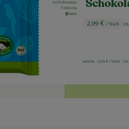
Schokol
100% Bioanbau
, Kontrollstelle:
IT-BIO-014
Italien
, Herkunft:
2,99 €
/ Stück
29
#43026
2,99 €
/ Stück
29
Rezepte
keine passenden Rezepte gefunden.