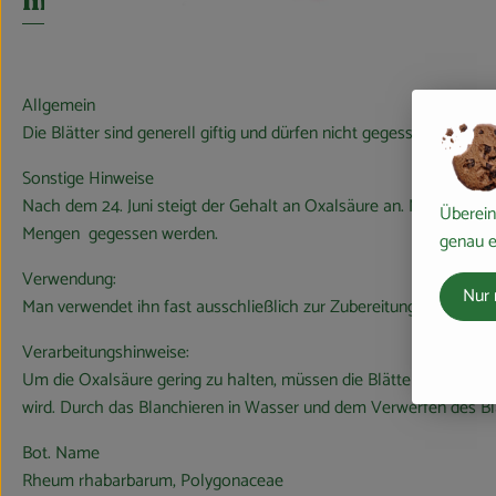
Info
Allgemein
Die Blätter sind generell giftig und dürfen nicht gegessen werden. 
Sonstige Hinweise
Nach dem 24. Juni steigt der Gehalt an Oxalsäure an. Nach heuti
Überein
Mengen gegessen werden.
genau e
Verwendung:
Nur 
Man verwendet ihn fast ausschließlich zur Zubereitung von Mar
Verarbeitungshinweise:
Um die Oxalsäure gering zu halten, müssen die Blätter und die St
wird. Durch das Blanchieren in Wasser und dem Verwerfen des B
Bot. Name
Rheum rhabarbarum, Polygonaceae