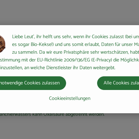
Liebe Leut', ihr helft uns sehr, wenn ihr Cookies zulasst (bei un
Die grünstieligen Sorten sind saurer, die rotstieligen dagegen sind mi
es sogar Bio-Kekse!) und uns somit erlaubt, Daten für unser M
zu sammeln. Da wir eure Privatsphäre sehr wertschätzen, habt 
gem Wissensstand ist jedoch der totale Verzicht nach besagtem Datum
stimmung mit der EU-Richtlinie 2009/136/EG (E-Privacy) die Möglichk
inzustellen, an welche Dienstleister ihr Daten weitergebt.
notwendige Cookies zulassen
Alle Cookies zul
melade, Kompott und Kuchen
Cookieeinstellungen
ielenden großzügig abgeschnitten werden. Auch gleich unter der Haut 
lanchierwassers kann Oxalsäure abgetrennt werden.