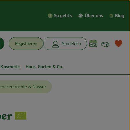
So geht’s
Über uns
Blog
Warenko
L
Registrieren
Anmelden
uchen
Kosmetik
Haus, Garten & Co.
rockenfrüchte & Nüsse
er