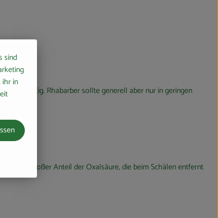
s sind
ld.
arketing
ihr in
 nicht nötig. Rhabarber sollte generell aber nur in geringen
eit
assen
liegt ein großer Anteil der Oxalsäure, die beim Schälen entfernt