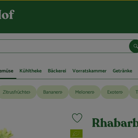
S
Gemüse
Kühltheke
Bäckerei
Vorratskammer
Getränke
Zitrusfrüchte
Bananen
Melonen
Exoten
T
Produkt zu Favouriten hinzufügen
Rhabarb
, Verband: