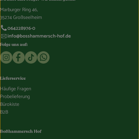
Marburger Ring 46,
35274 Großseelheim
064228976-0
info@bosshammersch-hof.de
Folge uns auf:
Externer Link zu https://www.instagram.com/bosshammersch
Externer Link zu https://www.facebook.com/Oekokist
Externer Link zu https://www.tiktok.com/@boss
Externer Link zu https://whatsapp.com/c
Lieferservice
Häufige Fragen
Probelieferung
Bürokiste
B2B
Boßhammersch Hof