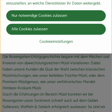
einzustellen, an welche Dienstleister ihr Daten weitergebt.
Nur notwendige Cookies zulassen
Alle Cookies zulassen
Die Rosengarten-Genussvielfalt
Cookieeinstellungen
Die Rosengarten-Erfolgsgeschichte begann mit dem Mischen und
Kreieren von abwechslungsreichen Müsli-Variationen. Dabei
haben unsere Kunden die Qual der Wahl zwischen klassischen
Müslimischungen, wie unser beliebtes Früchte-Müsli, oder dem
Premium-Müsligenuss, wie unser verführerisches Mandel-
Himbeer-Krokant-Müsli.
Durch die Erfahrungen im Bereich Müsli konnten wir bei
Rosengarten unser Sortiment schnell auch auf dem Gebiet
Süßwaren, Waffeln & Gebäck erfolgreich ausbauen. So sind wir