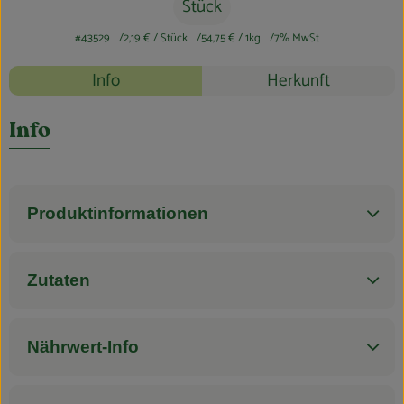
Blog
Stück
#43529
2,19 €
/ Stück
54,75 €
/ 1kg
7% MwSt
Rezepte
Info
Herkunft
Es wurden k
Entdecke passende Rezepte
Info
Produktinformationen
Zutaten
Nährwert-Info