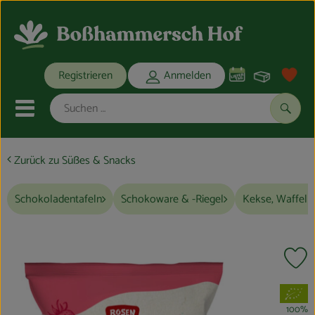
Warenko
Registrieren
Anmelden
Link
Mobiles Menu öffnen oder schli
Suche
Zurück zu Süßes & Snacks
Ökokisten
Schokoladentafeln
Schokoware & -Riegel
Kekse, Waffeln
Bio-Kochkisten
THEMENWELTEN
Pr
ANGEBOTE
, Verband:
REGIONALES
100%