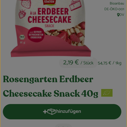
Bioanbau
Obst & Gemüse
, Kontrollstelle:
DE-ÖKO-001
DV
, Herku
Kühltheke
Bäckerei
Vorratskammer
Getränke
2,19 €
/ Stück
54,75 €
/ 1kg
Kosmetik
Rosengarten Erdbeer
Haus, Garten & Co.
Cheesecake Snack 40g
So geht’s
hinzufügen
Produkt zum Warenkorb hinzufüge
Über uns