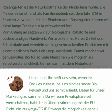
Rosengarten ist die Naturkostmarke der Minderleinsmühle. Die
Minderleinsmühle ist als Familienbetrieb seit dem Jahr 1776 in
Franken verwurzelt. Mit der Pioniermarke Rosengarten führen wir
diese lange Tradition zukunftsweisend fort.
Von Anfang an setzen wir auf biologische Rohstoffe und
bodenständiges Handwerk. Wir arbeiten mit Hafer, Dinkel und
Schokolade und veredeln sie zu geschmackvollen Produkten mit
einem ehrlichen Preis-Leistungs-Verhältnis. Damit machen wir
genussvolles Bio für so viele Menschen wie möglich zur
Selbstverständlichkeit. Gemeinsam mit dem Naturkost-
Fachhandel und unseren Kunden stärken wir die ökologische
Landwirtschaft und schaffen eine wichtige Voraussetzung für die
Liebe Leut', ihr helft uns sehr, wenn ihr
Sicherung einer artenreichen und lebenswerten Umwelt.
Cookies zulasst (bei uns sind es sogar Bio-
Kekse!) und uns somit erlaubt, Daten für unser
Marketing zu sammeln. Da wir eure Privatsphäre sehr
wertschätzen, habt ihr in Übereinstimmung mit der EU-
Richtlinie 2009/136/EG (E-Privacy) die Möglichkeit genau