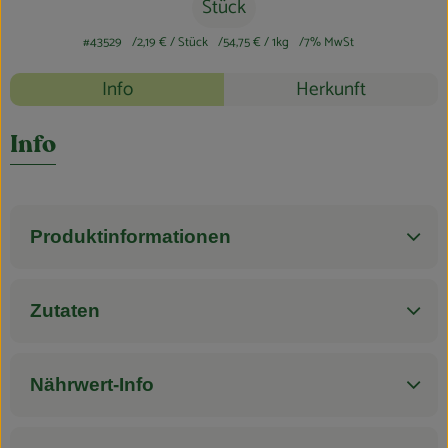
Blog
Stück
#43529
2,19 €
/ Stück
54,75 €
/ 1kg
7% MwSt
Rezepte
Info
Herkunft
Es wurden k
Entdecke passende Rezepte
Info
Produktinformationen
Zutaten
Nährwert-Info