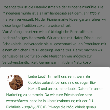
Rosengarten ist die Naturkostmarke der Minderleinsmühle. Die
Minderleinsmühle ist als Familienbetrieb seit dem Jahr 1776 in
Franken verwurzelt. Mit der Pioniermarke Rosengarten führen wir
diese lange Tradition zukunftsweisend fort.
Von Anfang an setzen wir auf biologische Rohstoffe und
bodenständiges Handwerk. Wir arbeiten mit Hafer, Dinkel und
Schokolade und veredeln sie zu geschmackvollen Produkten mit
einem ehrlichen Preis-Leistungs-Verhältnis. Damit machen wir
genussvolles Bio für so viele Menschen wie möglich zur
Selbstverständlichkeit. Gemeinsam mit dem Naturkost-
Fachhandel und unseren Kunden stärken wir die ökologische
Landwirtschaft und schaffen eine wichtige Voraussetzung für die
Liebe Leut', ihr helft uns sehr, wenn ihr
Sicherung einer artenreichen und lebenswerten Umwelt.
Cookies zulasst (bei uns sind es sogar Bio-
Kekse!) und uns somit erlaubt, Daten für unser
Marketing zu sammeln. Da wir eure Privatsphäre sehr
wertschätzen, habt ihr in Übereinstimmung mit der EU-
Richtlinie 2009/136/EG (E-Privacy) die Möglichkeit genau