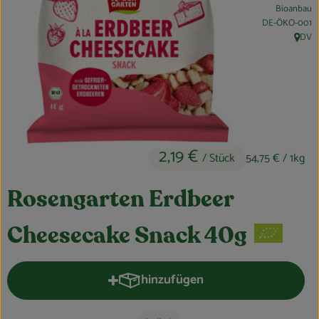
Bioanbau
Obst & Gemüse
, Kontrollstelle:
DE-ÖKO-001
DV
, Herku
Kühltheke
Bäckerei
Vorratskammer
Getränke
2,19 €
/ Stück
54,75 €
/ 1kg
Kosmetik
Rosengarten Erdbeer
Haus, Garten & Co.
Cheesecake Snack 40g
So geht’s
hinzufügen
Produkt zum Warenkorb hinzufüge
Über uns