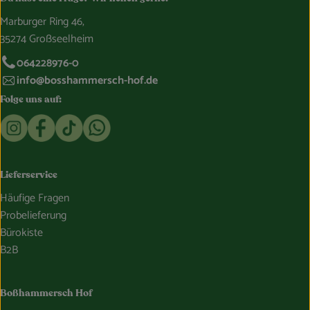
Marburger Ring 46,
35274 Großseelheim
064228976-0
info@bosshammersch-hof.de
Folge uns auf:
Externer Link zu https://www.instagram.com/bosshammersch
Externer Link zu https://www.facebook.com/Oekokist
Externer Link zu https://www.tiktok.com/@boss
Externer Link zu https://whatsapp.com/c
Lieferservice
Häufige Fragen
Probelieferung
Bürokiste
B2B
Boßhammersch Hof