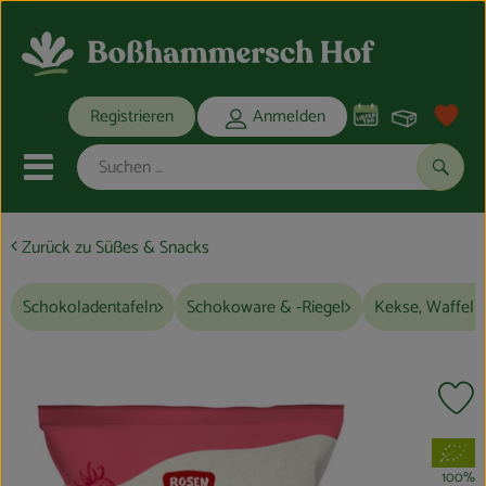
Warenko
Registrieren
Anmelden
Link
Mobiles Menu öffnen oder schli
Suche
Zurück zu Süßes & Snacks
Ökokisten
Schokoladentafeln
Schokoware & -Riegel
Kekse, Waffeln
Bio-Kochkisten
THEMENWELTEN
Pr
ANGEBOTE
, Verband:
REGIONALES
100%