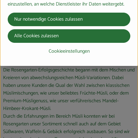
einzustellen, an welche Dienstleister ihr Daten weitergebt.
Nur notwendige Cookies zulassen
Alle Cookies zulassen
Die Rosengarten-Genussvielfalt
Cookieeinstellungen
Die Rosengarten-Erfolgsgeschichte begann mit dem Mischen und
Kreieren von abwechslungsreichen Müsli-Variationen. Dabei
haben unsere Kunden die Qual der Wahl zwischen klassischen
Müslimischungen, wie unser beliebtes Früchte-Müsli, oder dem
Premium-Müsligenuss, wie unser verführerisches Mandel-
Himbeer-Krokant-Müsli.
Durch die Erfahrungen im Bereich Müsli konnten wir bei
Rosengarten unser Sortiment schnell auch auf dem Gebiet
Süßwaren, Waffeln & Gebäck erfolgreich ausbauen. So sind wir