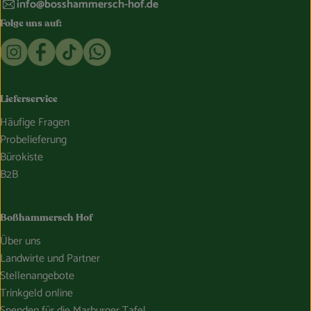
info@bosshammersch-hof.de
Folge uns auf:
Externer Link zu https://www.instagram.com/bosshammersch
Externer Link zu https://www.facebook.com/Oekokist
Externer Link zu https://www.tiktok.com/@boss
Externer Link zu https://whatsapp.com/c
Lieferservice
Häufige Fragen
Probelieferung
Bürokiste
B2B
Boßhammersch Hof
Über uns
Landwirte und Partner
Stellenangebote
Trinkgeld online
Spenden für die Marburger Tafel