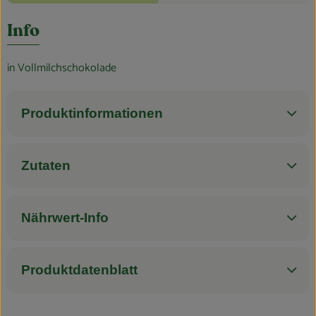
Blog
Es wurden k
Entdecke passende Rezepte
Info
in Vollmilchschokolade
Produktinformationen
Zutaten
Nährwert-Info
Produktdatenblatt