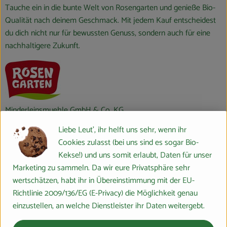
Tauche ein in die bunte Welt von Rosengarten und genieße Bio-
Qualität nach deinem Geschmack. Mit jedem Kauf entscheidest
du dich nicht nur für bewussten Genuss, sondern auch für eine
nachhaltigere Zukunft.
Minderleinsmuehle GmbH & Co. KG
Liebe Leut', ihr helft uns sehr, wenn ihr
D 91077 Neunkirchen
Cookies zulasst (bei uns sind es sogar Bio-
Erleben Sie Rosengarten in unserem Markenfilm – persönlich, nah
Kekse!) und uns somit erlaubt, Daten für unser
und authentisch:
https://rosengarten-naturkost.de/markenfilm/
Marketing zu sammeln. Da wir eure Privatsphäre sehr
wertschätzen, habt ihr in Übereinstimmung mit der EU-
Rosengarten ist die Naturkostmarke der Minderleinsmühle. Die
Richtlinie 2009/136/EG (E-Privacy) die Möglichkeit genau
Minderleinsmühle ist als Familienbetrieb seit dem Jahr 1776 in
einzustellen, an welche Dienstleister ihr Daten weitergebt.
Franken verwurzelt. Mit der Pioniermarke Rosengarten führen wir
diese lange Tradition zukunftsweisend fort.