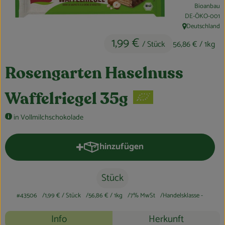
Bioanbau
Obst & Gemüse
, Kontrollstelle:
DE-ÖKO-001
Deutschland
, Herkunft:
Kühltheke
1,99 €
/ Stück
56,86 €
/ 1kg
Bäckerei
Rosengarten Haselnuss
Vorratskammer
Waffelriegel 35g
Getränke
in Vollmilchschokolade
Kosmetik
Haus, Garten & Co.
hinzufügen
Produkt zum Warenkorb hinzufüge
Stück
So geht’s
#43506
1,99 €
/ Stück
56,86 €
/ 1kg
7% MwSt
Handelsklasse -
Über uns
Rezepte
Info
Herkunft