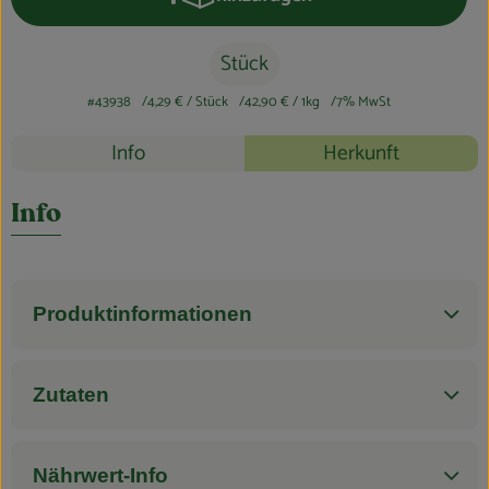
Produkt zum Warenkorb hinzufüge
Blog
Stück
#43938
4,29 €
/ Stück
42,90 €
/ 1kg
7% MwSt
Rezepte
Info
Herkunft
Es wurden k
Entdecke passende Rezepte
Info
Produktinformationen
Zutaten
Nährwert-Info