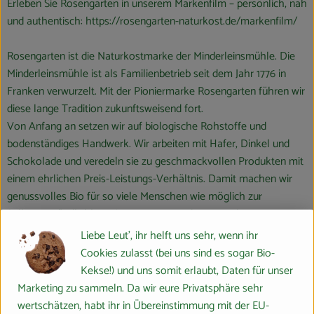
Erleben Sie Rosengarten in unserem Markenfilm – persönlich, nah
und authentisch:
https://rosengarten-naturkost.de/markenfilm/
Rosengarten ist die Naturkostmarke der Minderleinsmühle. Die
Minderleinsmühle ist als Familienbetrieb seit dem Jahr 1776 in
Franken verwurzelt. Mit der Pioniermarke Rosengarten führen wir
diese lange Tradition zukunftsweisend fort.
Von Anfang an setzen wir auf biologische Rohstoffe und
bodenständiges Handwerk. Wir arbeiten mit Hafer, Dinkel und
Schokolade und veredeln sie zu geschmackvollen Produkten mit
einem ehrlichen Preis-Leistungs-Verhältnis. Damit machen wir
genussvolles Bio für so viele Menschen wie möglich zur
Selbstverständlichkeit. Gemeinsam mit dem Naturkost-
Fachhandel und unseren Kunden stärken wir die ökologische
Liebe Leut', ihr helft uns sehr, wenn ihr
Landwirtschaft und schaffen eine wichtige Voraussetzung für die
Cookies zulasst (bei uns sind es sogar Bio-
Sicherung einer artenreichen und lebenswerten Umwelt.
Kekse!) und uns somit erlaubt, Daten für unser
Marketing zu sammeln. Da wir eure Privatsphäre sehr
wertschätzen, habt ihr in Übereinstimmung mit der EU-