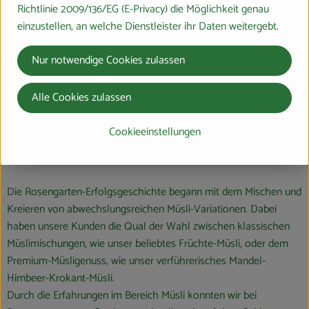
Richtlinie 2009/136/EG (E-Privacy) die Möglichkeit genau
einzustellen, an welche Dienstleister ihr Daten weitergebt.
Nur notwendige Cookies zulassen
Alle Cookies zulassen
Cookieeinstellungen
Die Rosengarten-Genussvielfalt
Die Rosengarten-Erfolgsgeschichte begann mit dem Mischen und
Kreieren von abwechslungsreichen Müsli-Variationen. Dabei
haben unsere Kunden die Qual der Wahl zwischen klassischen
Müslimischungen, wie unser beliebtes Früchte-Müsli, oder dem
Premium-Müsligenuss, wie unser verführerisches Mandel-
Himbeer-Krokant-Müsli.
Durch die Erfahrungen im Bereich Müsli konnten wir bei