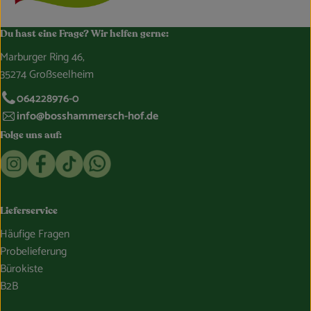
Du hast eine Frage? Wir helfen gerne:
Marburger Ring 46,
35274 Großseelheim
064228976-0
info@bosshammersch-hof.de
Folge uns auf:
Externer Link zu https://www.instagram.com/bosshammersch
Externer Link zu https://www.facebook.com/Oekokist
Externer Link zu https://www.tiktok.com/@boss
Externer Link zu https://whatsapp.com/c
Lieferservice
Häufige Fragen
Probelieferung
Bürokiste
B2B