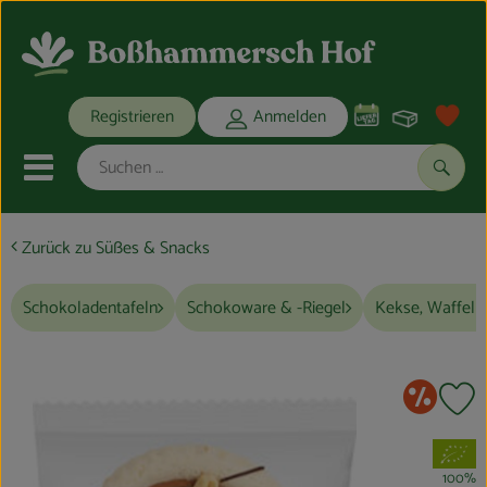
Warenko
Registrieren
Anmelden
Link
Mobiles Menu öffnen oder schli
Suche
Zurück zu Süßes & Snacks
Ökokisten
Schokoladentafeln
Schokoware & -Riegel
Kekse, Waffeln
Bio-Kochkisten
THEMENWELTEN
So
Pr
ANGEBOTE
, Verband:
REGIONALES
100%