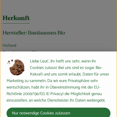
Herkunft
Hersteller: Bastiaansen Bio
Holland
Bastiaansen Bio
Liebe Leut', ihr helft uns sehr, wenn ihr
Cookies zulasst (bei uns sind es sogar Bio-
Kekse!) und uns somit erlaubt, Daten für unser
Marketing zu sammeln. Da wir eure Privatsphäre sehr
wertschätzen, habt ihr in Übereinstimmung mit der EU-
Richtlinie 2009/136/EG (E-Privacy) die Möglichkeit genau
einzustellen, an welche Dienstleister ihr Daten weitergebt.
Bastiaansen ist einer der Bio-Pioniere Hollands mit fast 30-
Nur notwendige Cookies zulassen