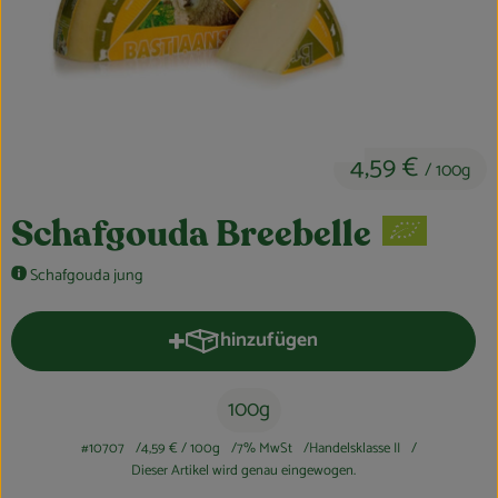
Obst & Gemüse
Kühltheke
Bäckerei
4,59 €
/ 100g
Vorratskammer
Getränke
Schafgouda Breebelle
Kosmetik
Schafgouda jung
Haus, Garten & Co.
hinzufügen
Produkt zum Warenkorb hinzufüge
So geht’s
100g
#10707
4,59 €
/ 100g
7% MwSt
Handelsklasse II
Über uns
Dieser Artikel wird genau eingewogen.