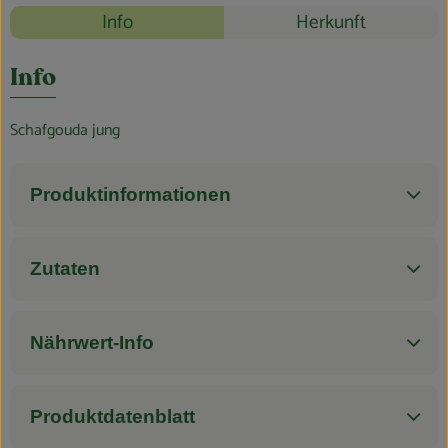
Blog
Rezepte
Info
Herkunft
Es wurden k
Entdecke passende Rezepte
Info
Schafgouda jung
Produktinformationen
Zutaten
Nährwert-Info
Produktdatenblatt