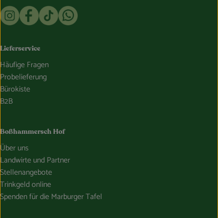
Externer Link zu https://www.instagram.com/bosshammersch
Externer Link zu https://www.facebook.com/Oekokist
Externer Link zu https://www.tiktok.com/@boss
Externer Link zu https://whatsapp.com/c
Lieferservice
Häufige Fragen
Probelieferung
Bürokiste
B2B
Boßhammersch Hof
Über uns
Landwirte und Partner
Stellenangebote
Trinkgeld online
Spenden für die Marburger Tafel