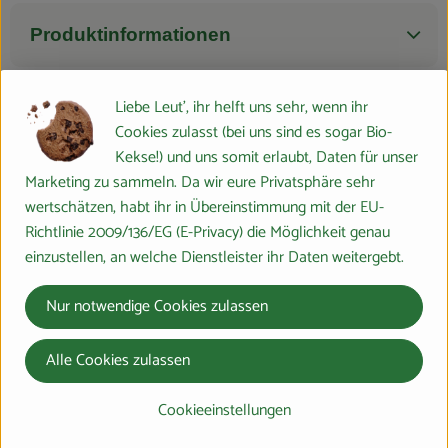
Produktinformationen
Liebe Leut', ihr helft uns sehr, wenn ihr
Zutaten
Cookies zulasst (bei uns sind es sogar Bio-
Kekse!) und uns somit erlaubt, Daten für unser
Marketing zu sammeln. Da wir eure Privatsphäre sehr
Nährwert-Info
wertschätzen, habt ihr in Übereinstimmung mit der EU-
Richtlinie 2009/136/EG (E-Privacy) die Möglichkeit genau
einzustellen, an welche Dienstleister ihr Daten weitergebt.
Produktdatenblatt
Nur notwendige Cookies zulassen
Herkunft
Alle Cookies zulassen
Cookieeinstellungen
Hersteller: Schrozberger Milchbauern