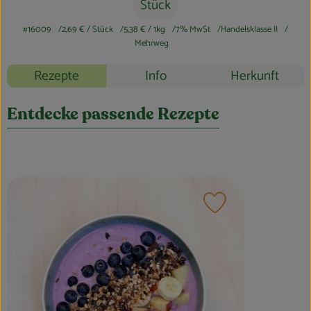
Blog
Stück
#16009
2,69 €
/ Stück
5,38 €
/ 1kg
7% MwSt
Handelsklasse II
Mehrweg
Rezepte
Info
Herkunft
Entdecke passende Rezepte
Rezept zu Favouri