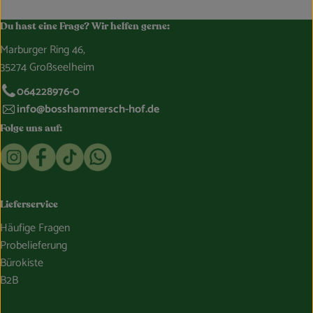
Du hast eine Frage? Wir helfen gerne:
Marburger Ring 46,
35274 Großseelheim
064228976-0
info@bosshammersch-hof.de
Folge uns auf:
Externer Link zu https://www.instagram.com/bosshammersch
Externer Link zu https://www.facebook.com/Oekokist
Externer Link zu https://www.tiktok.com/@boss
Externer Link zu https://whatsapp.com/c
Lieferservice
Häufige Fragen
Probelieferung
Bürokiste
B2B