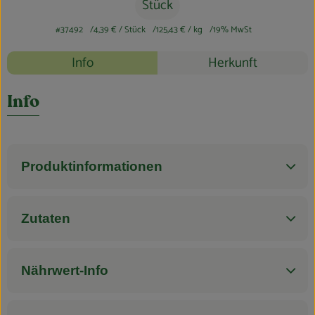
Blog
Stück
#37492
4,39 €
/ Stück
125,43 €
/ kg
19% MwSt
Rezepte
Info
Herkunft
Es wurden k
Entdecke passende Rezepte
Info
Produktinformationen
Zutaten
Nährwert-Info