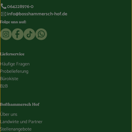
064228976-0
info@bosshammersch-hof.de
Folge uns auf:
Externer Link zu https://www.instagram.com/bosshammersch
Externer Link zu https://www.facebook.com/Oekokist
Externer Link zu https://www.tiktok.com/@boss
Externer Link zu https://whatsapp.com/c
Lieferservice
Häufige Fragen
Probelieferung
Bürokiste
B2B
Boßhammersch Hof
Über uns
Landwirte und Partner
Stellenangebote