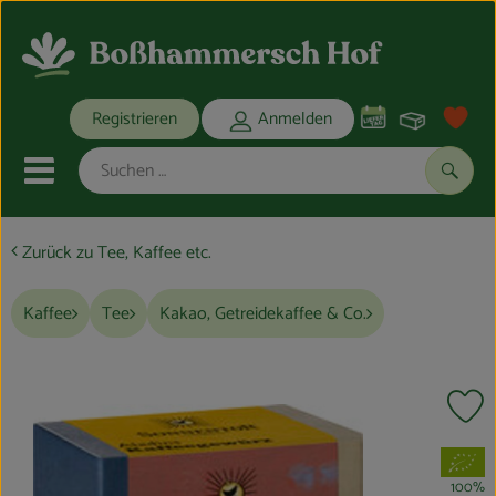
Warenko
Registrieren
Anmelden
Link
Mobiles Menu öffnen oder schli
Suche
Zurück zu Tee, Kaffee etc.
Ökokisten
Kaffee
Tee
Kakao, Getreidekaffee & Co.
Bio-Kochkisten
THEMENWELTEN
Pr
ANGEBOTE
, Verband:
REGIONALES
100%