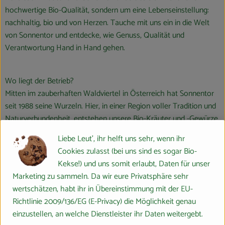
hochwertige Bio-Qualität, sondern um eine Lebenseinstellung:
nachhaltig, bio und von Herzen. Tauche mit uns ein in die Welt
von Sonnentor und entdecke, wie Genuss, Qualität und
Verantwortung Hand in Hand gehen.
Wo liegt der Betrieb?
Mitten im zauberhaften Waldviertel in Österreich hat Sonnentor
seit 1988 seine Wurzeln. Hier, in einer Region voller Tradition und
Naturverbundenheit, entstehen unsere Bio-Kräuter und -Gewürze
in liebevoller Handarbeit.
Liebe Leut', ihr helft uns sehr, wenn ihr
Cookies zulasst (bei uns sind es sogar Bio-
Wie ist der Sonnentor Betrieb zertifiziert?
Kekse!) und uns somit erlaubt, Daten für unser
Sonnentor ist nicht nur Bio-Pionier, sondern auch Vorreiter in
Marketing zu sammeln. Da wir eure Privatsphäre sehr
alternativem Wirtschaften. Als Gemeinwohl-Ökonomie-Pionier
wertschätzen, habt ihr in Übereinstimmung mit der EU-
bewertet Sonnentor ihren Erfolg nicht nur finanziell, sondern
Richtlinie 2009/136/EG (E-Privacy) die Möglichkeit genau
anhand der Gemeinwohl-Bilanz. Der Betrieb setzt auf nachhaltige
einzustellen, an welche Dienstleister ihr Daten weitergebt.
Wirtschaft entlang der gesamten Wertschöpfungskette und ist