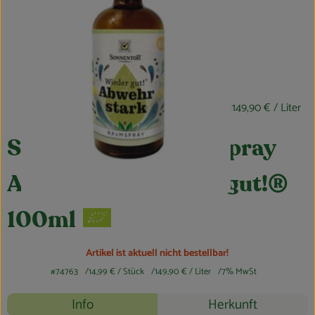
Obst & Gemüse
Kühltheke
Bäckerei
14,99 €
/ Stück
149,90 €
/ Liter
Vorratskammer
Getränke
SONNENTOR Raumspray
Kosmetik
Abwehrstark Wieder gut!®
Haus, Garten & Co.
100ml
Artikel ist aktuell nicht bestellbar!
So geht’s
#74763
14,99 €
/ Stück
149,90 €
/ Liter
7% MwSt
Über uns
Rezepte
Info
Herkunft