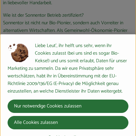
in liebevoller Handarbeit.
Wie ist der Sonnentor Betrieb zertifiziert?
Sonnentor ist nicht nur Bio-Pionier, sondern auch Vorreiter in
alternativem Wirtschaften. Als Gemeinwohl-Ökonomie-Pionier
bewertet Sonnentor ihren Erfolg nicht nur finanziell, sondern
Liebe Leut', ihr helft uns sehr, wenn ihr
anhand der Gemeinwohl-Bilanz. Der Betrieb setzt auf nachhaltige
Cookies zulasst (bei uns sind es sogar Bio-
Wirtschaft entlang der gesamten Wertschöpfungskette und ist
Kekse!) und uns somit erlaubt, Daten für unser
stolz darauf, dieses Engagement mit der lachenden Sonne zu
Marketing zu sammeln. Da wir eure Privatsphäre sehr
zeigen.
wertschätzen, habt ihr in Übereinstimmung mit der EU-
Was ist an der Arbeit von Sonnentor besonders nachhaltig und
Richtlinie 2009/136/EG (E-Privacy) die Möglichkeit genau
ökologisch?
einzustellen, an welche Dienstleister ihr Daten weitergebt.
Regionale Wertschöpfung: Die Idee von Sonnentor ist einfach –
Nur notwendige Cookies zulassen
die Wertschöpfung bleibt zu einem hohen Anteil bei den rund
300 Bio-Bauern im Waldviertel. So unterstützen sie kleinste
Alle Cookies zulassen
landwirtschaftliche Strukturen und fördern nachhaltige
Landwirtschaft.