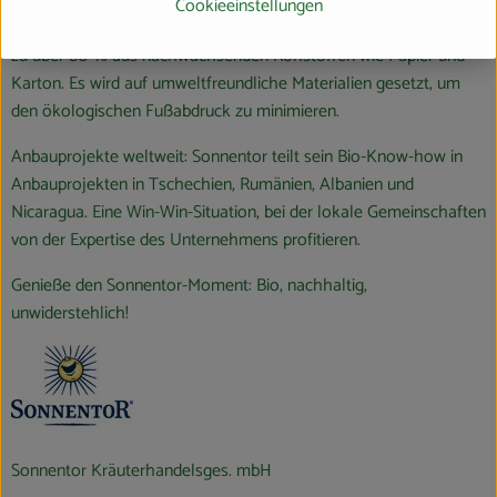
Cookieeinstellungen
Nachhaltige Verpackung: Das Verpackungsmaterialien bestehen
zu über 80 % aus nachwachsenden Rohstoffen wie Papier und
Karton. Es wird auf umweltfreundliche Materialien gesetzt, um
den ökologischen Fußabdruck zu minimieren.
Anbauprojekte weltweit: Sonnentor teilt sein Bio-Know-how in
Anbauprojekten in Tschechien, Rumänien, Albanien und
Nicaragua. Eine Win-Win-Situation, bei der lokale Gemeinschaften
von der Expertise des Unternehmens profitieren.
Genieße den Sonnentor-Moment: Bio, nachhaltig,
unwiderstehlich!
Sonnentor Kräuterhandelsges. mbH