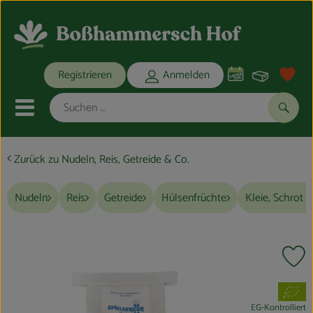
Warenko
Registrieren
Anmelden
Link
Mobiles Menu öffnen oder schli
Suche
Zurück zu Nudeln, Reis, Getreide & Co.
Ökokisten
Nudeln
Reis
Getreide
Hülsenfrüchte
Kleie, Schrot &
Bio-Kochkisten
THEMENWELTEN
Pr
ANGEBOTE
, Verband:
REGIONALES
EG-Kontrolliert