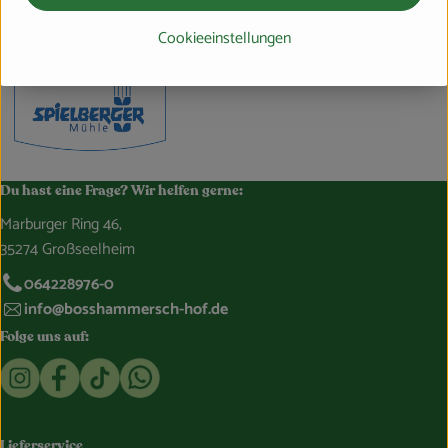
Spielberger Mühle
Cookieeinstellungen
Du hast eine Frage? Wir helfen gerne:
Marburger Ring 46,
35274 Großseelheim
064228976-0
info@bosshammersch-hof.de
Folge uns auf:
Externer Link zu https://www.instagram.com/bosshammersch
Externer Link zu https://www.facebook.com/Oekokist
Externer Link zu https://www.tiktok.com/@boss
Externer Link zu https://whatsapp.com/c
Lieferservice