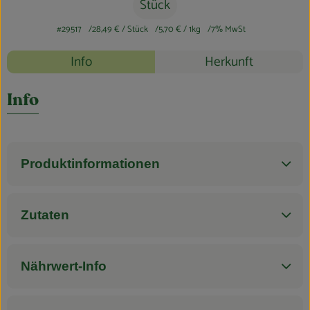
Blog
Stück
#29517
28,49 €
/ Stück
5,70 €
/ 1kg
7% MwSt
Rezepte
Info
Herkunft
Es wurden k
Entdecke passende Rezepte
Info
Produktinformationen
Zutaten
Nährwert-Info