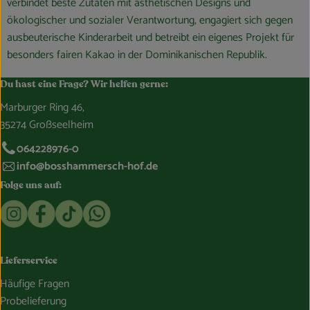
verbindet beste Zutaten mit ästhetischen Designs und
ökologischer und sozialer Verantwortung, engagiert sich gegen
ausbeuterische Kinderarbeit und betreibt ein eigenes Projekt für
besonders fairen Kakao in der Dominikanischen Republik.
Du hast eine Frage? Wir helfen gerne:
Marburger Ring 46,
35274 Großseelheim
064228976-0
info@bosshammersch-hof.de
Folge uns auf:
Externer Link zu https://www.instagram.com/bosshammersch
Externer Link zu https://www.facebook.com/Oekokist
Externer Link zu https://www.tiktok.com/@boss
Externer Link zu https://whatsapp.com/c
Lieferservice
Häufige Fragen
Probelieferung