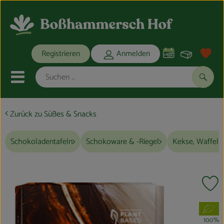
Warenko
Registrieren
Anmelden
Link
Mobiles Menu öffnen oder schli
Suche
Zurück zu Süßes & Snacks
Ökokisten
Schokoladentafeln
Schokoware & -Riegel
Kekse, Waffeln
Bio-Kochkisten
THEMENWELTEN
Pr
ANGEBOTE
, Verband:
REGIONALES
100%