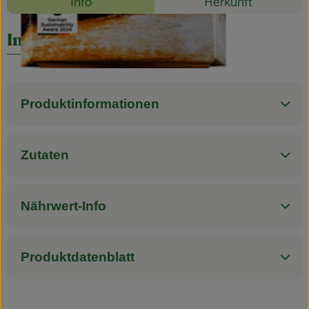
Info
Herkunft
Blog
Es wurden k
Entdecke passende Rezepte
Info
Produktinformationen
Zutaten
Nährwert-Info
Produktdatenblatt