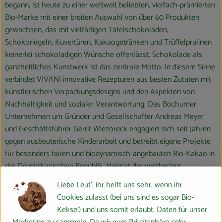
begann, ist heute zu einer weltweit beliebten, vielfach-prämierten
Bio-Marke mit einer breiten Auswahl von über 60 Produkten
gewachsen, das mit vielfältigen Tafelschokoladen,
Schokoriegeln, Kuvertüren, Kakaogetränken und Trüffelpralinen
keinerlei schokoladigen Wünsche offenlässt. Schokolade als
ganzheitliches Kunstwerk ist das zentrale Motto. In diesem Sinne
verbindet VIVANI innovative Rezepturen aus besten Zutaten mit
künstlerischen Verpackungsdesigns und den Aspekten von
Nachhaltigkeit und sozialer Verantwortung. Das Bochumer
Unternehmen um Gründer und Gesellschafter Andreas Meyer
und Geschäftsführer Gerrit Wiezoreck engagiert sich seit Jahren
gegen ausbeuterische Kinderarbeit und betreibt eigene Projekte
für besonders fairen und biodynamisch-angebauten Bio-Kakao in
der Dominikanischen Republik, Heimat der weltbesten
Edelkakaosorten.
Liebe Leut', ihr helft uns sehr, wenn ihr
Cookies zulasst (bei uns sind es sogar Bio-
Produktionspartner ist die renommierte Schokoladenfabrik
Kekse!) und uns somit erlaubt, Daten für unser
Weinrich im ostwestfälischen Herford, ein Familienunternehmen