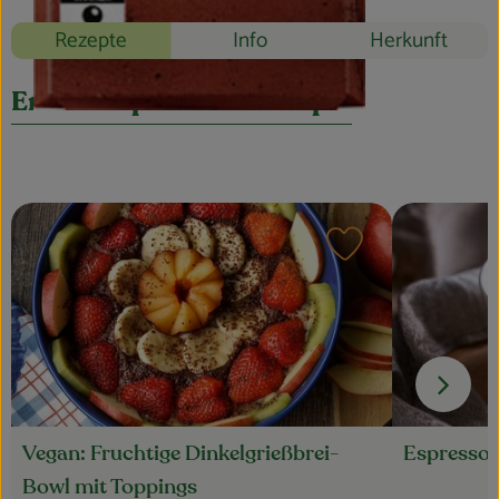
Blog
Rezepte
Info
Herkunft
Entdecke passende Rezepte
Rezept zu Favouri
Espresso
Vegan: Fruchtige Dinkelgrießbrei-
Bowl mit Toppings