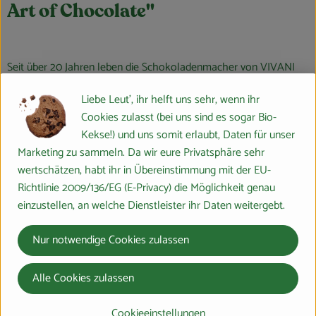
Art of Chocolate"
Seit über 20 Jahren leben die Schokoladenmacher von VIVANI
ihre Leidenschaft für hochwertige Schokolade. Was klein
Liebe Leut', ihr helft uns sehr, wenn ihr
begann, ist heute zu einer weltweit beliebten, vielfach-prämierten
Cookies zulasst (bei uns sind es sogar Bio-
Bio-Marke mit einer breiten Auswahl von über 60 Produkten
Kekse!) und uns somit erlaubt, Daten für unser
gewachsen, das mit vielfältigen Tafelschokoladen,
Marketing zu sammeln. Da wir eure Privatsphäre sehr
Schokoriegeln, Kuvertüren, Kakaogetränken und Trüffelpralinen
wertschätzen, habt ihr in Übereinstimmung mit der EU-
keinerlei schokoladigen Wünsche offenlässt. Schokolade als
Richtlinie 2009/136/EG (E-Privacy) die Möglichkeit genau
ganzheitliches Kunstwerk ist das zentrale Motto. In diesem Sinne
einzustellen, an welche Dienstleister ihr Daten weitergebt.
verbindet VIVANI innovative Rezepturen aus besten Zutaten mit
künstlerischen Verpackungsdesigns und den Aspekten von
Nur notwendige Cookies zulassen
Nachhaltigkeit und sozialer Verantwortung. Das Bochumer
Unternehmen um Gründer und Gesellschafter Andreas Meyer
Alle Cookies zulassen
und Geschäftsführer Gerrit Wiezoreck engagiert sich seit Jahren
gegen ausbeuterische Kinderarbeit und betreibt eigene Projekte
Cookieeinstellungen
für besonders fairen und biodynamisch-angebauten Bio-Kakao in