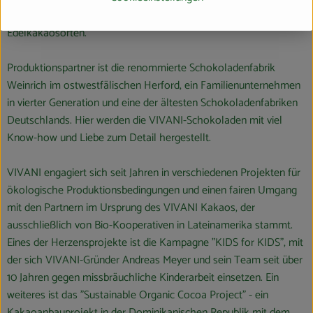
der Dominikanischen Republik, Heimat der weltbesten
Edelkakaosorten.
Produktionspartner ist die renommierte Schokoladenfabrik
Weinrich im ostwestfälischen Herford, ein Familienunternehmen
in vierter Generation und eine der ältesten Schokoladenfabriken
Deutschlands. Hier werden die VIVANI-Schokoladen mit viel
Know-how und Liebe zum Detail hergestellt.
VIVANI engagiert sich seit Jahren in verschiedenen Projekten für
ökologische Produktionsbedingungen und einen fairen Umgang
mit den Partnern im Ursprung des VIVANI Kakaos, der
ausschließlich von Bio-Kooperativen in Lateinamerika stammt.
Eines der Herzensprojekte ist die Kampagne "KIDS for KIDS", mit
der sich VIVANI-Gründer Andreas Meyer und sein Team seit über
10 Jahren gegen missbräuchliche Kinderarbeit einsetzen. Ein
weiteres ist das "Sustainable Organic Cocoa Project" - ein
Kakaoanbauprojekt in der Dominikanischen Republik mit dem