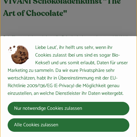
VIVANI Schokoladenkunst "The
Art of Chocolate"
Seit über 20 Jahren leben die Schokoladenmacher von VIVANI
ihre Leidenschaft für hochwertige Schokolade. Was klein
Liebe Leut', ihr helft uns sehr, wenn ihr
begann, ist heute zu einer weltweit beliebten, vielfach-prämierten
Cookies zulasst (bei uns sind es sogar Bio-
Bio-Marke mit einer breiten Auswahl von über 60 Produkten
Kekse!) und uns somit erlaubt, Daten für unser
gewachsen, das mit vielfältigen Tafelschokoladen,
Marketing zu sammeln. Da wir eure Privatsphäre sehr
Schokoriegeln, Kuvertüren, Kakaogetränken und Trüffelpralinen
wertschätzen, habt ihr in Übereinstimmung mit der EU-
keinerlei schokoladigen Wünsche offenlässt. Schokolade als
Richtlinie 2009/136/EG (E-Privacy) die Möglichkeit genau
ganzheitliches Kunstwerk ist das zentrale Motto. In diesem Sinne
einzustellen, an welche Dienstleister ihr Daten weitergebt.
verbindet VIVANI innovative Rezepturen aus besten Zutaten mit
künstlerischen Verpackungsdesigns und den Aspekten von
Nur notwendige Cookies zulassen
Nachhaltigkeit und sozialer Verantwortung. Das Bochumer
Unternehmen um Gründer und Gesellschafter Andreas Meyer
Alle Cookies zulassen
und Geschäftsführer Gerrit Wiezoreck engagiert sich seit Jahren