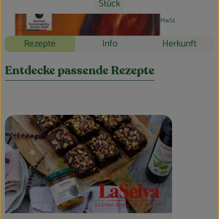
Blog
Stück
#43054
4,99 €
/ Stück
62,38 €
/ 1kg
7% MwSt
Rezepte
Info
Herkunft
Entdecke passende Rezepte
Rezept zu Favouri