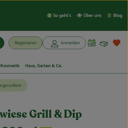
So geht’s
Über uns
Blog
Warenko
L
Registrieren
Anmelden
uchen
Kosmetik
Haus, Garten & Co.
Burgersoßen
iese Grill & Dip