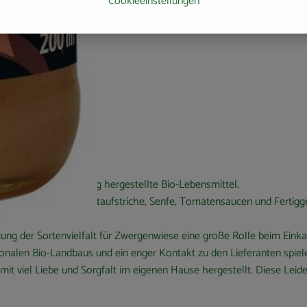
Cookieeinstellungen
ebevoll und sorgfältig hergestellte Bio-Lebensmittel.
nte und fruchtige Brotaufstriche, Senfe, Tomatensaucen und Fertigge
ung der Sortenvielfalt für Zwergenwiese eine große Rolle beim Einkau
ionalen Bio-Landbaus und ein enger Kontakt zu den Lieferanten spiel
it viel Liebe und Sorgfalt im eigenen Hause hergestellt. Diese Leid