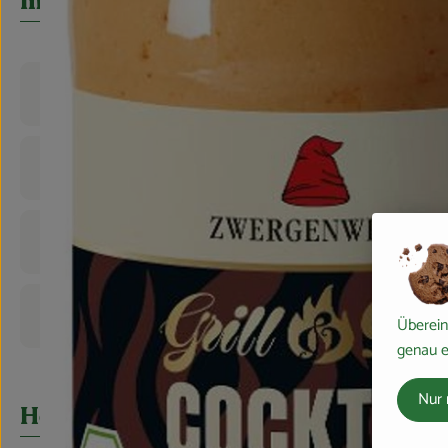
Info
Produktinformationen
Zutaten
Nährwert-Info
Produktdatenblatt
Überein
genau e
Nur 
Herkunft