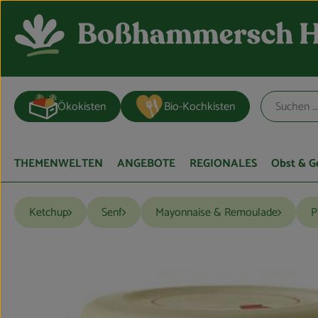
Ökokisten
Bio-Kochkisten
THEMENWELTEN
ANGEBOTE
REGIONALES
Obst & 
Ketchup
Senf
Mayonnaise & Remoulade
P