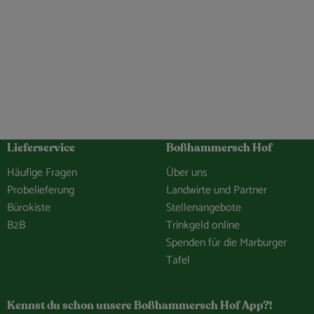
Lieferservice
Boßhammersch Hof
Häufige Fragen
Über uns
Probelieferung
Landwirte und Partner
Bürokiste
Stellenangebote
B2B
Trinkgeld online
Spenden für die Marburger
Tafel
hof/
e.Bosshammersch.Hof
hammersch_hof
hannel/0029VbCaDbdJUM2iLBJEiG1n
Kennst du schon unsere Boßhammersch Hof App?!