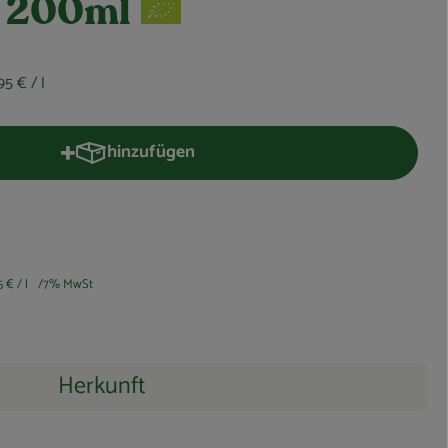
l 200ml
,95 €
/ l
hinzufügen
Produkt zum Warenkorb hinzufügen
5 €
/ l
7% MwSt
Herkunft