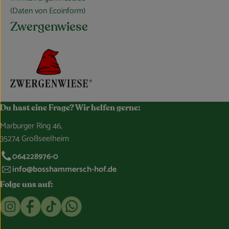
(Daten von Ecoinform)
Zwergenwiese
Du hast eine Frage? Wir helfen gerne:
Marburger Ring 46,
35274 Großseelheim
064228976-0
info@bosshammersch-hof.de
Folge uns auf:
Externer Link zu https://www.instagram.com/bosshammersch
Externer Link zu https://www.facebook.com/Oekokist
Externer Link zu https://www.tiktok.com/@boss
Externer Link zu https://whatsapp.com/c