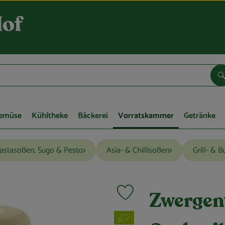
S
Gemüse
Kühltheke
Bäckerei
Vorratskammer
Getränke
astasoßen, Sugo & Pesto
Asia- & Chillisoßen
Grill- & 
Produkt zu Favouriten hinzufügen
Zwergenw
, Verband: