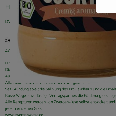
Hersteller: Zwergenwiese
DV
ZWERGENWIESE Naturkost GmbH
D 24887 Silberstedt
Die Zwergenwiese Naturkost GmbH steht seit über 40 Jahren für li
Aus eigener Entwicklung und in eigener Produktion entstehen pika
Alles unter dem Zeichen der roten Zwergenmütze.
Seit Gründung spielt die Stärkung des Bio-Landbaus und die Erhalt
Kurze Wege, zuverlässige Vertragspartner, die Förderung des reg
Alle Rezepturen werden von Zwergenwiese selbst entwickelt und m
jedem einzelnen Glas.
www.zwergenwiese.de