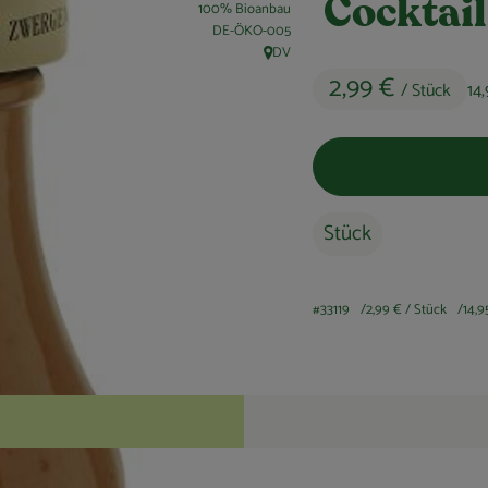
Cocktai
100% Bioanbau
, Kontrollstelle:
DE-ÖKO-005
DV
, Herkunft:
2,99 €
/ Stück
14
Stück
#33119
2,99 €
/ Stück
14,9
Rezepte
keine passenden Rezepte gefunden.