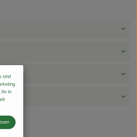
s sind
arketing
ihr in
eit
assen