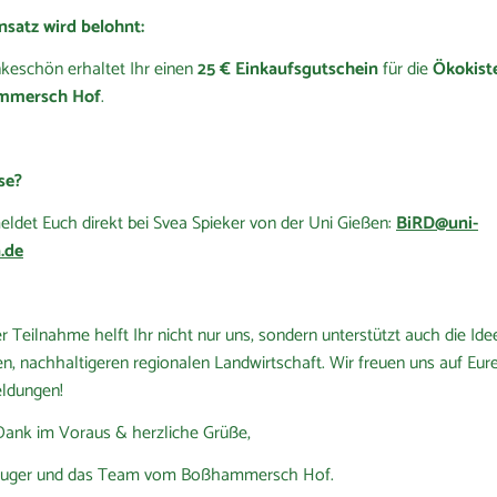
nsatz wird belohnt:
keschön erhaltet Ihr einen
25 € Einkaufsgutschein
für die
Ökokist
mmersch Hof
.
se?
ldet Euch direkt bei Svea Spieker von der Uni Gießen:
BiRD@uni-
.de
er Teilnahme helft Ihr nicht nur uns, sondern unterstützt auch die Ide
en, nachhaltigeren regionalen Landwirtschaft. Wir freuen uns auf Eur
ldungen!
Dank im Voraus & herzliche Grüße,
zeuger und das Team vom Boßhammersch Hof.