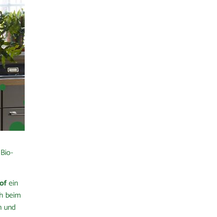
 Bio-
of
ein
ch beim
h und