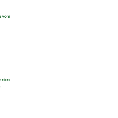
e vom
e einer
e