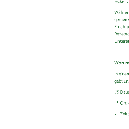
lecker 
Während
gemein
Ernährun
Rezeptd
Unters
Worum 
In eine
gebt un
🕑 Daue
📍 Ort:
📅 Zeit