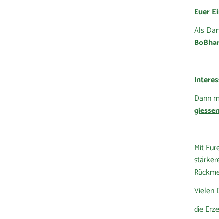
Euer Ei
Als Dan
Boßha
Interes
Dann me
giessen
Mit Eur
stärker
Rückme
Vielen 
die Er