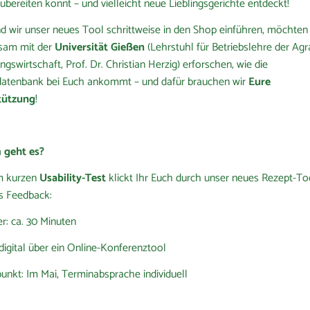
zubereiten könnt – und vielleicht neue Lieblingsgerichte entdeckt!
 wir unser neues Tool schrittweise in den Shop einführen, möchten 
sam mit der
Universität Gießen
(Lehrstuhl für Betriebslehre der Agr
gswirtschaft, Prof. Dr. Christian Herzig) erforschen, wie die
atenbank bei Euch ankommt – und dafür brauchen wir
Eure
tützung
!
geht es?
m kurzen
Usability-Test
klickt Ihr Euch durch unser neues Rezept-To
s Feedback:
r: ca. 30 Minuten
 digital über ein Online-Konferenztool
punkt: Im Mai, Terminabsprache individuell