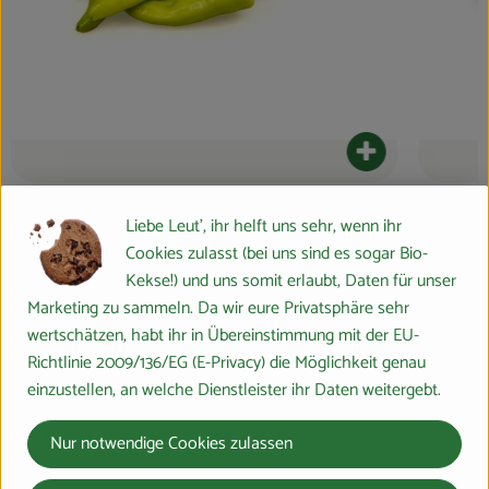
Blog
kt zum Warenkorb hinzufügen
Produkt zum War
9,49 €
3,99 €
/ kg
, Preis:
, Preis:
Liebe Leut', ihr helft uns sehr, wenn ihr
Spitzpaprika grün
Zucchini
Cookies zulasst (bei uns sind es sogar Bio-
Du hast eine Frage? Wir helfen gerne:
Kekse!) und uns somit erlaubt, Daten für unser
Marburger Ring 46,
Marketing zu sammeln. Da wir eure Privatsphäre sehr
35274 Großseelheim
wertschätzen, habt ihr in Übereinstimmung mit der EU-
064228976-0
Richtlinie 2009/136/EG (E-Privacy) die Möglichkeit genau
info@bosshammersch-hof.de
einzustellen, an welche Dienstleister ihr Daten weitergebt.
Folge uns auf:
Nur notwendige Cookies zulassen
Externer Link zu https://www.instagram.com/bosshammersch
Externer Link zu https://www.facebook.com/Oekokist
Externer Link zu https://www.tiktok.com/@boss
Externer Link zu https://whatsapp.com/c