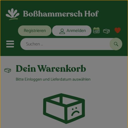
Warenko
Registrieren
Anmelden
Link
Mobiles Menu öffnen oder schli
Suche
Ökokisten
Dein Warenkorb
Bitte Einloggen und Lieferdatum auswählen
Bio-Kochkisten
THEMENWELTEN
ANGEBOTE
REGIONALES