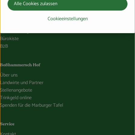
Alle Cookies zulassen
Lieferservice
Cookieeinstellungen
Häufige Fragen
Probelieferung
Bürokiste
B2B
Boßhammersch Hof
Über uns
Landwirte und Partner
Stellenangebote
Trinkgeld online
Spenden für die Marburger Tafel
Service
Kontakt