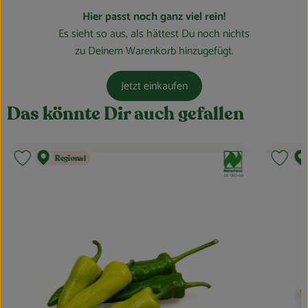
Hier passt noch ganz viel rein!
Obst & Gemüse
Es sieht so aus, als hättest Du noch nichts
Kühltheke
zu Deinem Warenkorb hinzugefügt.
Bäckerei
Jetzt einkaufen
Vorratskammer
Das könnte Dir auch gefallen
Getränke
, Verband:
Regional
Produkt zu Favouriten hinzufügen
Produ
Kosmetik
, Kontrollstelle:
DE-ÖKO-037
Haus, Garten & Co.
So geht’s
Über uns