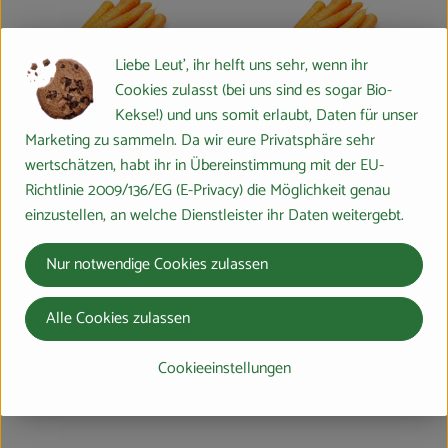
Liebe Leut', ihr helft uns sehr, wenn ihr
Cookies zulasst (bei uns sind es sogar Bio-
Kekse!) und uns somit erlaubt, Daten für unser
Marketing zu sammeln. Da wir eure Privatsphäre sehr
Produkt zum Warenkorb hinzufügen
Produk
wertschätzen, habt ihr in Übereinstimmung mit der EU-
4,49 €
3,89 €
Richtlinie 2009/136/EG (E-Privacy) die Möglichkeit genau
/ kg
/ kg
, Preis:
, Preis:
einzustellen, an welche Dienstleister ihr Daten weitergebt.
Möhren
Möhren 2. Wahl
Nur notwendige Cookies zulassen
, Verband:
, Verband:
Regional
Regional
Produkt zu Favouriten hinzufügen
Produkt zu Favouriten hinzufügen
, Kontrollstelle:
, Kontrollstelle:
DE-ÖKO-037
DE-ÖKO-037
Alle Cookies zulassen
Cookieeinstellungen