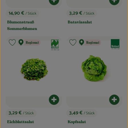
Blog
Produkt zum Warenkorb hinzufügen
Produk
14,90 €
3,29 €
/ Stück
/ Stück
, Preis:
, Preis:
Blumenstrauß
Bataviasalat
Sommerblumen
, Verband:
, Verband:
Regional
Regional
Produkt zu Favouriten hinzufügen
Produkt zu Favouriten hinzufügen
, Kontrollstelle:
DE-ÖKO-037
, Kontrollstelle:
DE-ÖKO-037
Produkt zum Warenkorb hinzufügen
Produk
3,29 €
3,49 €
/ Stück
/ Stück
, Preis:
, Preis:
Eichblattsalat
Kopfsalat