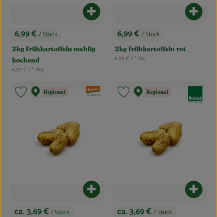
Produkt zum Warenkorb hinzufügen
Produk
6,99 €
6,99 €
/ Stück
/ Stück
, Preis:
, Preis:
2kg Frühkartoffeln mehlig
2kg Frühkartoffeln rot
, Referenzpreis:
6,99 €
/ * 2kg
kochend
, Referenzpreis:
6,99 €
/ * 2kg
, Verband:
, Verband:
Regional
Regional
Produkt zu Favouriten hinzufügen
Produkt zu Favouriten hinzufügen
, Kontrollstelle:
DE-ÖKO-037
, Kontrollstelle:
DE-ÖKO-037
Produkt zum Warenkorb hinzufügen
Produk
ca. 3,69 €
ca. 3,69 €
/ Stück
/ Stück