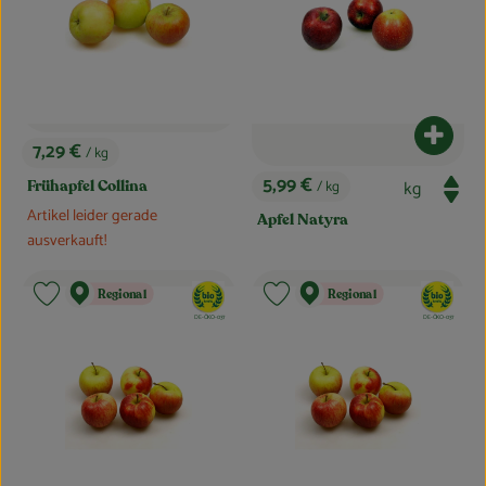
Produk
7,29 €
/ kg
, Preis:
5,99 €
/ kg
Frühapfel Collina
, Preis:
Artikel leider gerade
Apfel Natyra
ausverkauft!
, Verband:
, Verband:
Regional
Regional
Produkt zu Favouriten hinzufügen
Produkt zu Favouriten hinzufügen
, Kontrollstelle:
, Kontrollstelle:
DE-ÖKO-037
DE-ÖKO-037