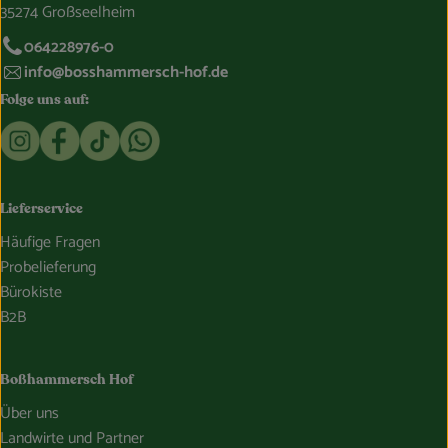
35274 Großseelheim
064228976-0
info@bosshammersch-hof.de
Folge uns auf:
Externer Link zu https://www.instagram.com/bosshammersch
Externer Link zu https://www.facebook.com/Oekokist
Externer Link zu https://www.tiktok.com/@boss
Externer Link zu https://whatsapp.com/c
Lieferservice
Häufige Fragen
Probelieferung
Bürokiste
B2B
Boßhammersch Hof
Über uns
Landwirte und Partner