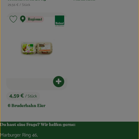
, Referenzpreis:
29,56 €
/ Stück
, Verband:
Regional
Produkt zu Favouriten hinzufügen
, Kontrollstelle:
DE-ÖKO-022
Produkt zum Warenkorb hinzufügen
4,59 €
/ Stück
, Preis:
6 Bruderhahn Eier
Du hast eine Frage? Wir helfen gerne:
Marburger Ring 46,