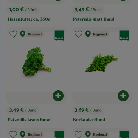
1,00 €
3,49 €
/ Stück
/ Bund
, Preis:
, Preis:
Hasenfutter ca. 350g
Petersilie glatt Bund
, Verband:
, Verband:
Regional
Regional
Produkt zu Favouriten hinzufügen
Produkt zu Favouriten hinzufügen
, Kontrollstelle:
, Kontrollstelle:
DE-ÖKO-037
DE-ÖKO-037
Produkt zum Warenkorb hinzufügen
Produk
3,49 €
3,69 €
/ Bund
/ Bund
, Preis:
, Preis:
Petersilie kraus Bund
Koriander Bund
, Verband:
, Verband:
Regional
Regional
Produkt zu Favouriten hinzufügen
Produkt zu Favouriten hinzufügen