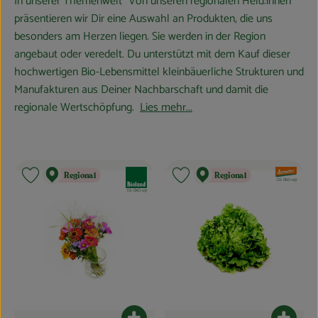
In unserer Themenwelt "Von unseren regionalen Held:innen"
Obst & Gemüse
präsentieren wir Dir eine Auswahl an Produkten, die uns
besonders am Herzen liegen. Sie werden in der Region
Kühltheke
angebaut oder veredelt. Du unterstützt mit dem Kauf dieser
hochwertigen Bio-Lebensmittel kleinbäuerliche Strukturen und
Bäckerei
Manufakturen aus Deiner Nachbarschaft und damit die
regionale Wertschöpfung.
Lies mehr...
Vorratskammer
Getränke
Kosmetik
, Verband:
, Verband:
Regional
Regional
Produkt zu Favouriten hinzufügen
Produkt zu Favouriten hinzufügen
, Kontrollstelle:
DE-ÖKO-037
, Kontrollstelle:
DE-ÖKO-037
Haus, Garten & Co.
So geht’s
Über uns