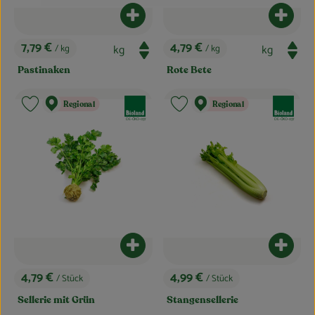
Produkt zum Warenkorb hinzufügen
Produk
7,79 €
4,79 €
/ kg
/ kg
, Preis:
, Preis:
Pastinaken
Rote Bete
, Verband:
, Verband:
Regional
Regional
Produkt zu Favouriten hinzufügen
Produkt zu Favouriten hinzufügen
, Kontrollstelle:
, Kontrollstelle:
DE-ÖKO-037
DE-ÖKO-037
Produkt zum Warenkorb hinzufügen
Produk
4,79 €
4,99 €
/ Stück
/ Stück
, Preis:
, Preis:
Sellerie mit Grün
Stangensellerie