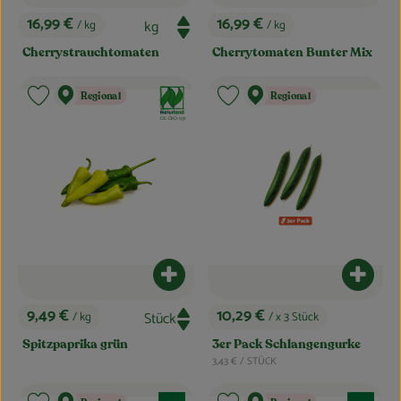
16,99 €
16,99 €
/ kg
/ kg
, Preis:
, Preis:
Cherrystrauchtomaten
Cherrytomaten Bunter Mix
, Verband:
Regional
Regional
Produkt zu Favouriten hinzufügen
Produkt zu Favouriten hinzufügen
, Kontrollstelle:
DE-ÖKO-037
Produkt zum Warenkorb hinzufügen
Produk
9,49 €
10,29 €
/ kg
/ x 3 Stück
, Preis:
, Preis:
Spitzpaprika grün
3er Pack Schlangengurke
, Referenzpreis:
3,43 €
/ STÜCK
, Verband:
, Verband: