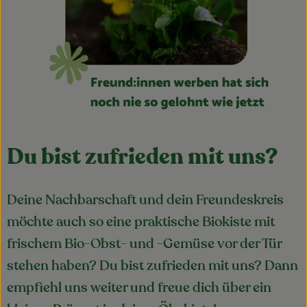
Obst & Gemüse
Kühltheke
Bäckerei
Vorratskammer
Getränke
Du bist zufrieden mit uns?
Kosmetik
Haus, Garten & Co.
Deine Nachbarschaft und dein Freundeskreis
möchte auch so eine praktische Biokiste mit
frischem Bio-Obst- und -Gemüse vor der Tür
So geht’s
stehen haben? Du bist zufrieden mit uns? Dann
Über uns
empfiehl uns weiter und freue dich über ein