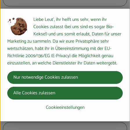
E-Mail
*
Liebe Leut', ihr helft uns sehr, wenn ihr
Cookies zulasst (bei uns sind es sogar Bio-
Kekse!) und uns somit erlaubt, Daten für unser
Kundennummer
*
Marketing zu sammeln. Da wir eure Privatsphäre sehr
wertschätzen, habt ihr in Übereinstimmung mit der EU-
Richtlinie 2009/136/EG (E-Privacy) die Möglichkeit genau
Geschenk
*
einzustellen, an welche Dienstleister ihr Daten weitergebt.
Überraschungswein (rot oder weiß)
Nur notwendige Cookies zulassen
Obstkiste mini
Überraschungskäse
Alle Cookies zulassen
Ich möchte werben:
Cookieeinstellungen
Vor- und Nachname
*