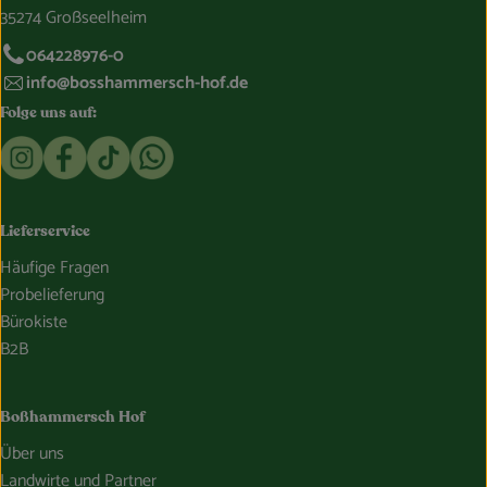
35274 Großseelheim
064228976-0
info@bosshammersch-hof.de
Folge uns auf:
Externer Link zu https://www.instagram.com/bosshammersch
Externer Link zu https://www.facebook.com/Oekokist
Externer Link zu https://www.tiktok.com/@boss
Externer Link zu https://whatsapp.com/c
Lieferservice
Häufige Fragen
Probelieferung
Bürokiste
B2B
Boßhammersch Hof
Über uns
Landwirte und Partner