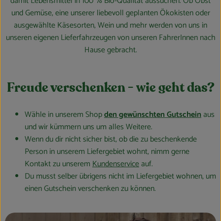
damit Lebensmittel in 100 % Bio-Qualität aussuchen. Ob Obst
Obst & Gemüse
und Gemüse, eine unserer liebevoll geplanten Ökokisten oder
ausgewählte Käsesorten, Wein und mehr werden von uns in
Kühltheke
unseren eigenen Lieferfahrzeugen von unseren FahrerInnen nach
Hause gebracht.
Bäckerei
Vorratskammer
Freude verschenken - wie geht das?
Getränke
Wähle in unserem Shop
den gewünschten Gutschein
aus
Kosmetik
und wir kümmern uns um alles Weitere.
Wenn du dir nicht sicher bist, ob die zu beschenkende
Haus, Garten & Co.
Person in unserem Liefergebiet wohnt, nimm gerne
Kontakt zu unserem
Kundenservice
auf.
Du musst selber übrigens nicht im Liefergebiet wohnen, um
So geht’s
einen Gutschein verschenken zu können.
Über uns