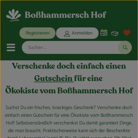
Warenko
Registrieren
Anmelden
Link
Mobiles Menu öffnen oder schli
Suche
Verschenke doch einfach einen
Ökokisten
Gutschein
für eine
Bio-Kochkisten
Ökokiste vom Boßhammersch Hof
THEMENWELTEN
Suchst Du ein frisches, knackiges Geschenk? Verschenke doch
einfach einen Gutschein für eine Ökokiste vom Boßhammersch
ANGEBOTE
Hof! Selbstverständlich verschenkst Du damit garantiert Dinge,
die man braucht. Praktischerweise kann sich der Beschenkte
REGIONALES