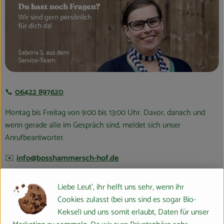
Blog
📞
06422 897620
Montag bis Freitag von 9:00 bis 13:00 Uhr. Davor, danach und
wenn gerade alle im Gespräch sind, meldet sich unser
Anrufbeantworter.
✉️
info@bosshammersch-hof.de
Schicke uns eine Mail, nutze das Kontaktformular oder sende
Liebe Leut', ihr helft uns sehr, wenn ihr
einen Brief an Boßhammersch Hof, Marburger Ring 46, 35274
Cookies zulasst (bei uns sind es sogar Bio-
Großseelheim.
Kekse!) und uns somit erlaubt, Daten für unser