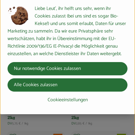
Zwergenwiese Sauerkirsche
Liebe Leut', ihr helft uns sehr, wenn ihr
Fruchtgarten 225g
, Referenzpreis:
Deutschland
16,84 €
/ 1kg
Cookies zulasst (bei uns sind es sogar Bio-
, Herkunft:
Kekse!) und uns somit erlaubt, Daten für unser
, Verband:
, Verband:
Produkt zu Favouriten hinzufügen
Produkt zu Favouriten hinzufügen
Marketing zu sammeln. Da wir eure Privatsphäre sehr
, Kontrollstelle:
, Kontrollstelle:
DE-ÖKO-007
DE-ÖKO-007
wertschätzen, habt ihr in Übereinstimmung mit der EU-
Richtlinie 2009/136/EG (E-Privacy) die Möglichkeit genau
einzustellen, an welche Dienstleister ihr Daten weitergebt.
Nur notwendige Cookies zulassen
Alle Cookies zulassen
Produkt zum Warenkorb hinzufügen
Produk
Cookieeinstellungen
11,49 €
5,69 €
/ Stück
/ Stück
, Preis:
, Preis:
Burgermühle Früchte Müsli
Burgermühle Basis Müsli
2kg
2kg
, Referenzpreis:
, Referenzpreis:
DV
5,75 €
/ 1kg
DV
2,85 €
/ 1kg
, Herkunft:
, Herkunft: