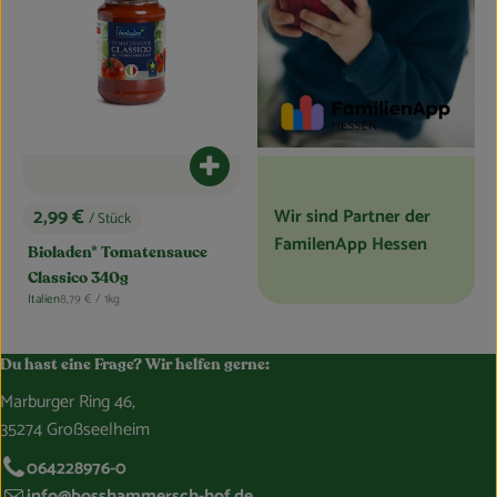
Produkt zum Warenkorb hinzufügen
Wir sind Partner der
2,99 €
/ Stück
, Preis:
FamilenApp Hessen
Bioladen* Tomatensauce
Classico 340g
, Referenzpreis:
Italien
8,79 €
/ 1kg
, Herkunft:
Du hast eine Frage? Wir helfen gerne:
Marburger Ring 46,
35274 Großseelheim
064228976-0
info@bosshammersch-hof.de