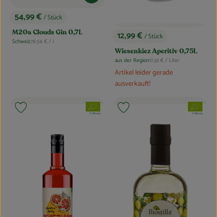
Blog
54,99 €
/ Stück
, Preis:
M20a Clouds Gin 0,7L
12,99 €
/ Stück
, Preis:
, Referenzpreis:
Schweiz
78,56 €
/ l
, Herkunft:
Wiesenkiez Aperitiv 0,75L
, Referenzpreis:
aus der Region
17,32 €
/ Liter
, Herkunft:
Artikel leider gerade
ausverkauft!
, Verband:
, Verband:
Produkt zu Favouriten hinzufügen
Produkt zu Favouriten hinzufügen
, Kontrollstelle:
, Kontrollstelle:
IT-BIO-013
IT-BIO-013