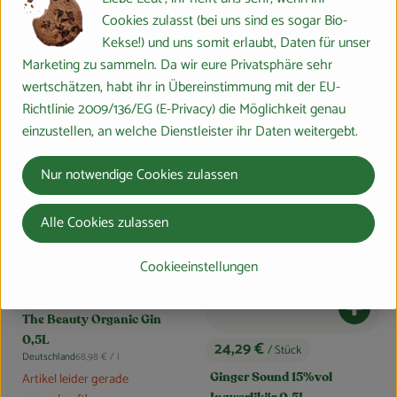
Cookies zulasst (bei uns sind es sogar Bio-
Kekse!) und uns somit erlaubt, Daten für unser
Marketing zu sammeln. Da wir eure Privatsphäre sehr
wertschätzen, habt ihr in Übereinstimmung mit der EU-
Richtlinie 2009/136/EG (E-Privacy) die Möglichkeit genau
einzustellen, an welche Dienstleister ihr Daten weitergebt.
Nur notwendige Cookies zulassen
Alle Cookies zulassen
Cookieeinstellungen
34,49 €
/ Stück
, Preis:
Produk
The Beauty Organic Gin
0,5L
24,29 €
/ Stück
, Referenzpreis:
, Preis:
Deutschland
68,98 €
/ l
, Herkunft:
Artikel leider gerade
Ginger Sound 15%vol