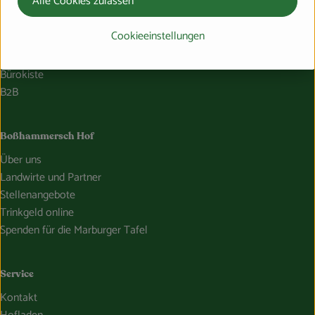
Alle Cookies zulassen
Lieferservice
Cookieeinstellungen
Häufige Fragen
Probelieferung
Bürokiste
B2B
Boßhammersch Hof
Über uns
Landwirte und Partner
Stellenangebote
Trinkgeld online
Spenden für die Marburger Tafel
Service
Kontakt