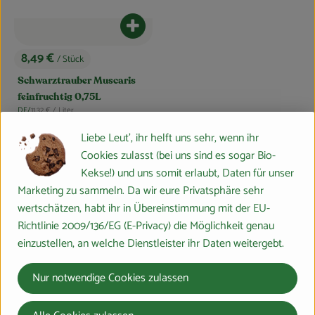
Blog
Produkt zum Warenkorb hinzufügen
8,49 €
/ Stück
, Preis:
Schwarztrauber Muscaris
feinfruchtig 0,75L
, Referenzpreis:
DE/
11,32 €
/ Liter
, Herkunft:
Liebe Leut', ihr helft uns sehr, wenn ihr
Cookies zulasst (bei uns sind es sogar Bio-
Du hast eine Frage? Wir helfen gerne:
Kekse!) und uns somit erlaubt, Daten für unser
Marburger Ring 46,
Marketing zu sammeln. Da wir eure Privatsphäre sehr
35274 Großseelheim
wertschätzen, habt ihr in Übereinstimmung mit der EU-
064228976-0
Richtlinie 2009/136/EG (E-Privacy) die Möglichkeit genau
info@bosshammersch-hof.de
einzustellen, an welche Dienstleister ihr Daten weitergebt.
Folge uns auf:
Externer Link zu https://www.instagram.com/bosshammersch
Externer Link zu https://www.facebook.com/Oekokist
Externer Link zu https://www.tiktok.com/@boss
Externer Link zu https://whatsapp.com/c
Nur notwendige Cookies zulassen