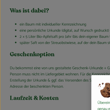
Was ist dabei?
ein Baum mit individueller Kennzeichnung
eine persönliche Urkunde (digital, auf Wunsch gedruckt)
2 × 5 Liter Bio-Apfelsaft pro Jahr (bis dein eigener Baum 
später Saft von der Streuobstwiese, auf der dein Baum s
Geschenkoption
Du bekommst eine von uns gestaltete Geschenk-Urkunde + Gr
Person muss nicht im Liefergebiet wohnen. Für die Kennzeich
Erstellung der Urkunde & ggf. das Versenden des Saftes benö
Adresse der beschenkten Person.
Laufzeit & Kosten
Überein
genau e