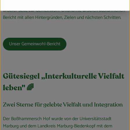
dem Planeten guttun. Wer Lust auf mehr Details hat, findet auf
unserer Seite zur Gemeinwohl-Ökonomie unseren ausführlichen
Bericht mit allen Hintergründen, Zielen und nächsten Schritten.
Unser Gemeinwohl-Bericht
Gütesiegel „Interkulturelle Vielfalt
leben" 🌈
Zwei Sterne für gelebte Vielfalt und Integration
Der Boßhammersch Hof wurde von der Universitätsstadt
Marburg und dem Landkreis Marburg-Biedenkopf mit dem