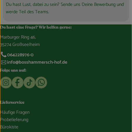
Du hast Lust, dabei zu sein? Sende uns Deine Bewerbung und
werde Teil des Teams.
Du hast eine Frage? Wir helfen gerne:
Marburger Ring 46,
35274 Großseelheim
064228976-0
info@bosshammersch-hof.de
Folge uns auf:
Externer Link zu https://www.instagram.com/bosshammersch
Externer Link zu https://www.facebook.com/Oekokist
Externer Link zu https://www.tiktok.com/@boss
Externer Link zu https://whatsapp.com/c
Lieferservice
Häufige Fragen
Probelieferung
Bürokiste