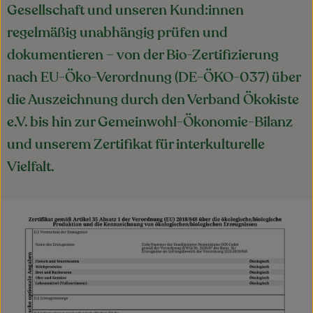
Gesellschaft und unseren Kund:innen
Obst & Gemüse
regelmäßig unabhängig prüfen und
Kühltheke
dokumentieren – von der Bio-Zertifizierung
Bäckerei
nach EU-Öko-Verordnung (DE-ÖKO-037) über
die Auszeichnung durch den Verband Ökokiste
Vorratskammer
e.V. bis hin zur Gemeinwohl-Ökonomie-Bilanz
Getränke
und unserem Zertifikat für interkulturelle
Vielfalt.
Kosmetik
Haus, Garten & Co.
So geht’s
Über uns