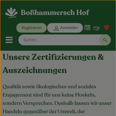
Warenko
Registrieren
Anmelden
Link
Mobiles Menu öffnen oder schli
Suche
Unsere Zertifizierungen &
Ökokisten
Auszeichnungen
Bio-Kochkisten
Qualität sowie ökologisches und soziales
THEMENWELTEN
Engagement sind für uns keine Floskeln,
ANGEBOTE
sondern Versprechen. Deshalb lassen wir unser
REGIONALES
Handeln gegenüber der Umwelt, der