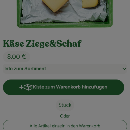
Obst & Gemüse
Kühltheke
Bäckerei
Käse Ziege&Schaf
Vorratskammer
8,00 €
Getränke
Info zum Sortiment
Kosmetik
Haus, Garten & Co.
Kiste zum Warenkorb hinzufügen
Kiste zum Warenkorb hinzufügen
Stück
So geht’s
Oder
Über uns
Alle Artikel einzeln in den Warenkorb