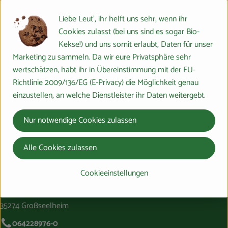
Liebe Leut', ihr helft uns sehr, wenn ihr
Cookies zulasst (bei uns sind es sogar Bio-
1.5 x 100g
eingeplant
Kekse!) und uns somit erlaubt, Daten für unser
Marketing zu sammeln. Da wir eure Privatsphäre sehr
4,59 €
/ 100g
, Preis:
wertschätzen, habt ihr in Übereinstimmung mit der EU-
Schafgouda Breebelle
Richtlinie 2009/136/EG (E-Privacy) die Möglichkeit genau
Holland
, Herkunft:
einzustellen, an welche Dienstleister ihr Daten weitergebt.
1 Stück
eingeplant
Nur notwendige Cookies zulassen
4,89 €
/ Stück
, Preis:
Alle Cookies zulassen
Schani das Schaf Frischkäse
Curry_Dattel 135g
, Referenzpreis:
Deutschland
36,22 €
/ 1kg
, Herkunft:
Cookieeinstellungen
Du hast eine Frage? Wir helfen gerne:
Marburger Ring 46,
35274 Großseelheim
064228976-0