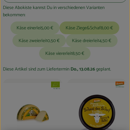
Blog
Diese Abokiste kannst Du in verschiedenen Varianten
bekommen:
Käse einerlei
5,00 €
Käse Ziege&Schaf
8,00 €
Käse zweierlei
10,50 €
Käse dreierlei
14,50 €
Käse viererlei
18,50 €
Diese Artikel sind zum Liefertermin
Do., 13.08.26
geplant.
, Verband:
, Verband:
, Kontrollstelle:
DE-ÖKO-022
, Kontrollstelle:
NL-BIO-01