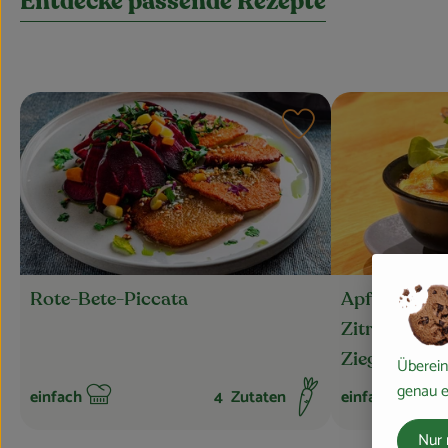
Entdecke passende Rezepte
Rezept zu Favourite
Apfel-Zwiebe
Rote-Bete-Piccata
Zitronenthy
Ziegenkäse
Überein
genau e
einfach
4
Zutaten
einfach
Schwierigkeit:
Schwierigkeit:
Nur 