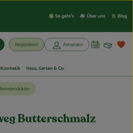
So geht’s
Über uns
Blog
Warenko
L
Registrieren
Anmelden
uchen
Kosmetik
Haus, Garten & Co.
kereiprodukte
eg Butterschmalz