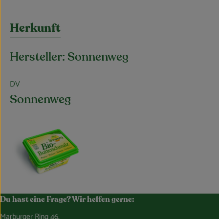
Herkunft
Hersteller: Sonnenweg
DV
Sonnenweg
Du hast eine Frage? Wir helfen gerne:
Marburger Ring 46,