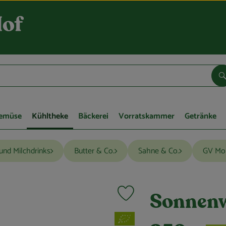
S
Gemüse
Kühltheke
Bäckerei
Vorratskammer
Getränke
 und Milchdrinks
Butter & Co.
Sahne & Co.
GV Mol
Produkt zu Favouriten hinzufügen
Sonnenw
, Verband: