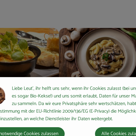
n hinzufügen
Rezept zu Favouriten hinzufügen
Liebe Leut', ihr helft uns sehr, wenn ihr Cookies zulasst (bei un
l-Salat mit
Schupfnudeln in
es sogar Bio-Kekse!) und uns somit erlaubt, Daten für unser M
mian und
Champignonrahmsoße
zu sammeln. Da wir eure Privatsphäre sehr wertschätzen, habt 
haube
stimmung mit der EU-Richtlinie 2009/136/EG (E-Privacy) die Möglichk
inzustellen, an welche Dienstleister ihr Daten weitergebt.
8
Zutaten
einfach
7
Zutat
Schwierigkeit:
notwendige Cookies zulassen
Alle Cookies zul