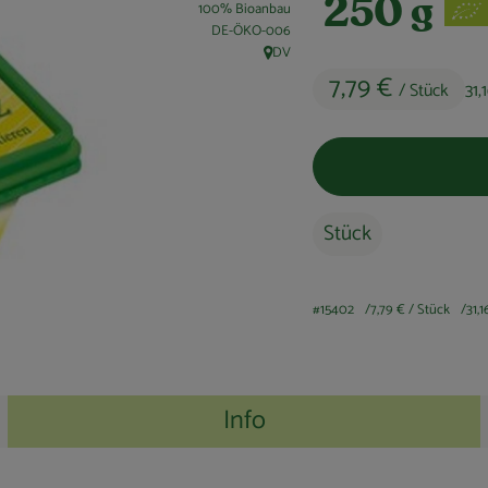
250 g
100% Bioanbau
, Kontrollstelle:
DE-ÖKO-006
DV
, Herkunft:
7,79 €
/ Stück
31,
Stück
#15402
7,79 €
/ Stück
31,
Info