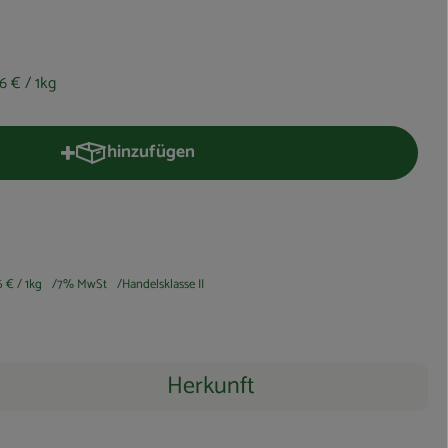
16 €
/ 1kg
hinzufügen
Produkt zum Warenkorb hinzufügen
16 €
/ 1kg
7% MwSt
Handelsklasse II
Herkunft