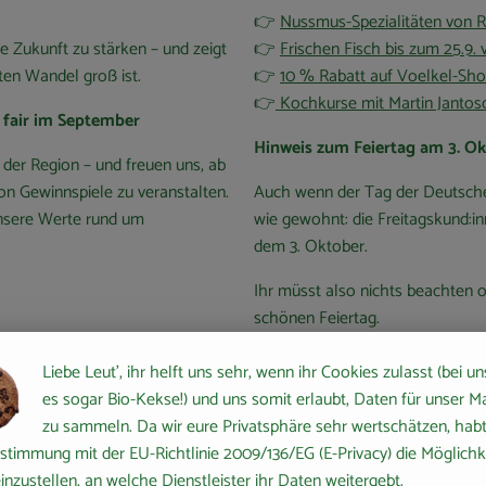
👉
Nussmus-Spezialitäten von R
he Zukunft zu stärken – und zeigt
👉
Frischen Fisch bis zum 25.9. 
en Wandel groß ist.
👉
10 % Rabatt auf Voelkel-Sho
👉
Kochkurse mit Martin Jantos
 fair im September
Hinweis zum Feiertag am 3. O
er Region – und freuen uns, ab
ion Gewinnspiele zu veranstalten.
Auch wenn der Tag der Deutschen E
unsere Werte rund um
wie gewohnt: die Freitagskund:i
dem 3. Oktober.
Ihr müsst also nichts beachten 
schönen Feiertag.
Eure Kistler:innen vom Boßh
Liebe Leut', ihr helft uns sehr, wenn ihr Cookies zulasst (bei un
es sogar Bio-Kekse!) und uns somit erlaubt, Daten für unser M
zu sammeln. Da wir eure Privatsphäre sehr wertschätzen, habt 
stimmung mit der EU-Richtlinie 2009/136/EG (E-Privacy) die Möglichk
le Rezeptauswahl
inzustellen, an welche Dienstleister ihr Daten weitergebt.