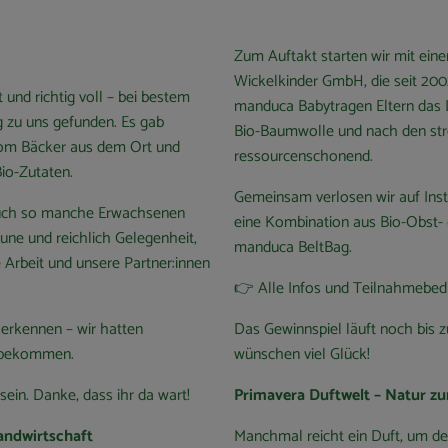
Zum Auftakt starten wir mit ei
Wickelkinder GmbH, die seit 200
nd richtig voll – bei bestem
manduca Babytragen Eltern das Le
g zu uns gefunden. Es gab
Bio-Baumwolle und nach den stre
vom Bäcker aus dem Ort und
ressourcenschonend.
io-Zutaten.
Gemeinsam verlosen wir auf Inst
s auch so manche Erwachsenen
eine Kombination aus Bio-Obst
une und reichlich Gelegenheit,
manduca BeltBag.
Arbeit und unsere Partner:innen
👉 Alle Infos und Teilnahmebedi
erkennen – wir hatten
Das Gewinnspiel läuft noch bis 
s bekommen.
wünschen viel Glück!
in. Danke, dass ihr da wart!
Primavera Duftwelt – Natur z
Landwirtschaft
Manchmal reicht ein Duft, um de