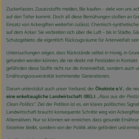
Zuckerfasten, Zusatzstoffe meiden, Bio kaufen – viele von uns a
auf den Teller kommt. Doch all diese Bemühungen stoßen an Gren
Einsatz von Ackergiften weiterhin zulässt. Chemisch-synthetische 
auf dem Acker: Sie verbreiten sich über die Luft – bis in Städte, Gä
Schutzgebiete, die eigentlich Rückzugsräume für Artenvielfalt sein
Untersuchungen zeigen, dass Rückstände selbst in Honig, in Grun
gefunden werden können, die nie direkt mit Pestiziden in Konta
gefährden diese Stoffe nicht nur die Artenvielfalt, sondern auch 
Ernährungssouveränität kommender Generationen.
Darum unterstützt auch unser Verband, der
Ökokiste e.V.
, die n
eine enkeltaugliche Landwirtschaft (BEL)
:
„Raus aus der Pestiz
Clean Politics“
. Ziel der Petition ist es, ein klares politisches Sign
Landwirtschaft braucht konsequente Schritte weg von Ackergifte
Alternativen. Nur so können wir erreichen, dass gesunde Ernährun
Einzelner bleibt, sondern von der Politik aktiv gefördert und ermög