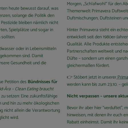
Morgen, „Schlafwohl“ für den A
chten heute bewusst darauf, was
Themenwelt Primavera Duftwelt f
zen, solange die Politik den
Duftmischungen, Duftsteinen und 
Pestizide bleiben nämlich nicht
rten, Spielplätze und sogar in
Hinter Primavera steht ein ech
 sollten.
entwickelt seit den 1980er-Jahr
Qualität. Alle Produkte entstehe
dwasser oder in Lebensmitteln
Partnerschaften weltweit und na
kt gekommen sind. Damit
Düfte – sondern um einen ganzh
unsere Gesundheit und die
gleichermaßen fördert.
👉 Stöbert jetzt in unserer
Prima
eue Petition des
Bündnisses für
werden kann bis zum 23.10. – gel
id-Ära – Clean Eating braucht
al zu setzen: Eine zukunftsfähige
Nicht verpassen – unsere akt
n und hin zu mehr ökologischen
Bevor ihr aber hier “verduftet”
g nicht allein die Verantwortung
hinweisen, mit denen ihr euch en
licht wird.
Rabatt einheimst. Damit ihr kein