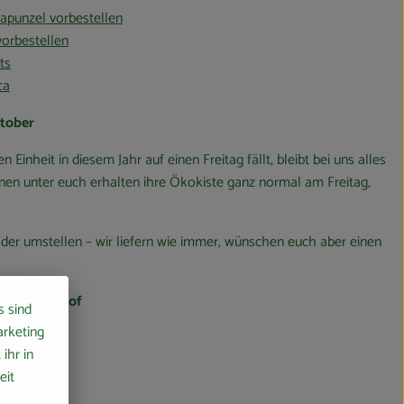
apunzel vorbestellen
vorbestellen
ts
ca
ktober
inheit in diesem Jahr auf einen Freitag fällt, bleibt bei uns alles
nnen unter euch erhalten ihre Ökokiste ganz normal am Freitag,
oder umstellen – wir liefern wie immer, wünschen euch aber einen
ammersch Hof
s sind
arketing
ihr in
eit