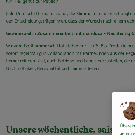
👉 Hier geht’s zur
Petition
Jede Unterschrift trägt dazu bei, die Stimme für eine enkeltauglic
den Entscheidungsträger:innen, dass der Wunsch nach einem echt
Gewinnspiel in Zusammenarbeit mit manduca – Nachhaltig &
Wir vom Boßhammersch Hof stehen für 100 % Bio-Produkte aus d
sofort regelmäßig in Collaboration mit Partner:innen aus der Reg
Immer mit dem Ziel, euch Betriebe und Labels vorzustellen, die 
Nachhaltigkeit, Regionalität und Fairness teilen.
Überein
Unsere wöchentliche, saisona
genau e