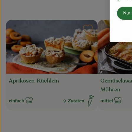
Nur 
Rezept zu Favourite
Aprikosen-Küchlein
Gemüselasag
Möhren
einfach
9
Zutaten
mittel
Schwierigkeit:
Schwierigkeit: