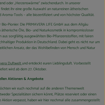
bend oder „Herzenswärme“ zwischendurch. In unserer
indet ihr eine große Auswahl an naturreinen ätherischen
Aroma-Tools – alle biozertifiziert und von höchster Qualität.
ter Bio-Pionier: Die PRIMAVERA LIFE GmbH aus dem Allgäu
en ätherische Öle, Bio- und Naturkosmetik in kompromissloser
n aus sorgfältig ausgewählten Bio-Pflanzenstoffen, mit fairen
chhaltiger Produktion in Deutschland. Dabei geht es nicht nur um
eitlichen Ansatz, der das Wohlbefinden von Mensch und Natur
vera Duftwelt
und entdeckt euren Lieblingsduft. Vorbestellt
iefert wird ab dem 27. Oktober.
uellen Aktionen & Angebote
, möchten wir euch nochmal auf die anderen Themenwelt
tweder Spezialitäten sichern könnt, Plätze reserviert oder einen
e Aktion verpasst, haben wir hier nochmal alle zusammengestellt: