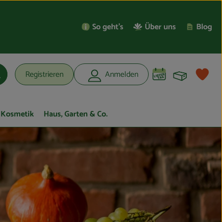
So geht’s
Über uns
Blog
Warenko
L
Registrieren
Anmelden
uchen
Kosmetik
Haus, Garten & Co.