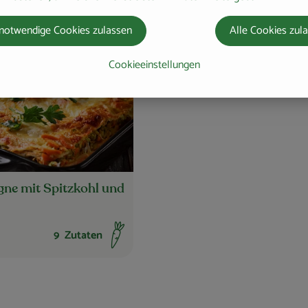
notwendige Cookies zulassen
Alle Cookies zul
Cookieeinstellungen
n hinzufügen
Rezept zu Favouriten hinzufügen
ne mit Spitzkohl und
9
Zutaten