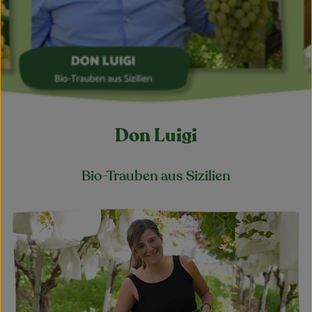
Obst & Gemüse
Kühltheke
Bäckerei
Vorratskammer
Don Luigi
Getränke
Kosmetik
Bio-Trauben aus Sizilien
Haus, Garten & Co.
So geht’s
Über uns