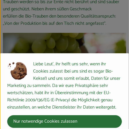
Trauben werden so bis zur Ernte nicht berührt und sind sauber
und geschützt. Neben ihrem süßen Geschmack
erfüllen die Bio-Trauben den besonderen Qualitätsanspruch:
„Von der Produktion bis auf den Tisch nicht angefasst“.
Liebe Leut', ihr helft uns sehr, wenn ihr
Cookies zulasst (bei uns sind es sogar Bio-
Kekse!) und uns somit erlaubt, Daten für unser
Marketing zu sammeln. Da wir eure Privatsphäre sehr
wertschätzen, habt ihr in Übereinstimmung mit der EU-
Richtlinie 2009/136/EG (E-Privacy) die Möglichkeit genau
einzustellen, an welche Dienstleister ihr Daten weitergebt.
Nur notwendige Cookies zulassen