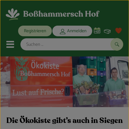
Warenko
Registrieren
Anmelden
Link
Mobiles Menu öffnen oder schli
Suche
Ökokisten
Bio-Kochkisten
THEMENWELTEN
ANGEBOTE
Die Ökokiste gibt’s auch in Siegen
REGIONALES