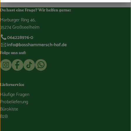
können. Nun braucht Ihr Euch nur noch auf Eure Kiste zu freuen!
Du hast eine Frage? Wir helfen gerne:
Marburger Ring 46,
35274 Großseelheim
064228976-0
info@bosshammersch-hof.de
Folge uns auf:
Externer Link zu https://www.instagram.com/bosshammersch
Externer Link zu https://www.facebook.com/Oekokist
Externer Link zu https://www.tiktok.com/@boss
Externer Link zu https://whatsapp.com/c
Lieferservice
Häufige Fragen
Probelieferung
Bürokiste
B2B