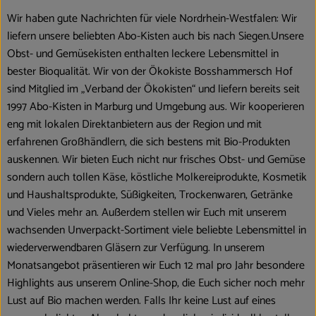
Wir haben gute Nachrichten für viele Nordrhein-Westfalen: Wir
Obst & Gemüse
liefern unsere beliebten Abo-Kisten auch bis nach Siegen.Unsere
Kühltheke
Obst- und Gemüsekisten enthalten leckere Lebensmittel in
bester Bioqualität. Wir von der Ökokiste Bosshammersch Hof
Bäckerei
sind Mitglied im „Verband der Ökokisten“ und liefern bereits seit
1997 Abo-Kisten in Marburg und Umgebung aus. Wir kooperieren
Vorratskammer
eng mit lokalen Direktanbietern aus der Region und mit
erfahrenen Großhändlern, die sich bestens mit Bio-Produkten
Getränke
auskennen. Wir bieten Euch nicht nur frisches Obst- und Gemüse
Kosmetik
sondern auch tollen Käse, köstliche Molkereiprodukte, Kosmetik
und Haushaltsprodukte, Süßigkeiten, Trockenwaren, Getränke
Haus, Garten & Co.
und Vieles mehr an. Außerdem stellen wir Euch mit unserem
wachsenden Unverpackt-Sortiment viele beliebte Lebensmittel in
wiederverwendbaren Gläsern zur Verfügung. In unserem
So geht’s
Monatsangebot präsentieren wir Euch 12 mal pro Jahr besondere
Highlights aus unserem Online-Shop, die Euch sicher noch mehr
Über uns
Lust auf Bio machen werden. Falls Ihr keine Lust auf eines