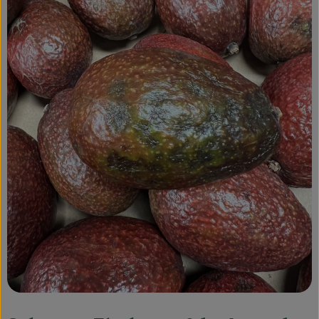
Obst & Gemüse
Kühltheke
Bäckerei
Vorratskammer
Getränke
Kosmetik
Haus, Garten & Co.
So geht’s
Über uns