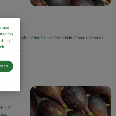
s sind
arketing
er Pflanzensaft auf der Schale. Er tritt beim Ernten oder durch
ihr in
eit
ieben werden.
assen
ch auf
mlos