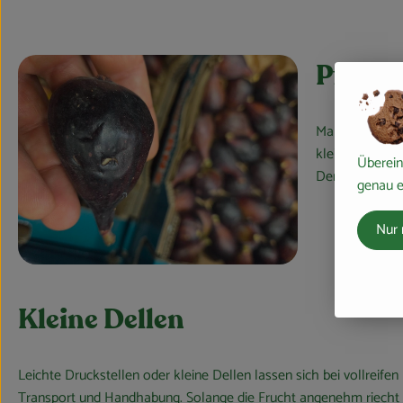
Pflanz
Manchmal befin
kleine Verletz
Überein
Der Pflanzensa
genau e
Nur 
Kleine Dellen
Leichte Druckstellen oder kleine Dellen lassen sich bei vollreife
Transport und Handhabung. Solange die Frucht angenehm riecht u