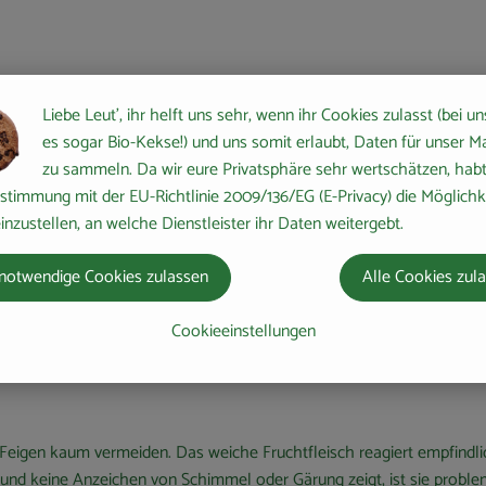
ensaft auf der Schale
Liebe Leut', ihr helft uns sehr, wenn ihr Cookies zulasst (bei un
es sogar Bio-Kekse!) und uns somit erlaubt, Daten für unser M
det sich etwas eingetrockneter, weißlicher bis leicht bernsteinfarben
zu sammeln. Da wir eure Privatsphäre sehr wertschätzen, habt 
ungen aus und trocknet anschließend ein.
stimmung mit der EU-Richtlinie 2009/136/EG (E-Privacy) die Möglichk
ft ist
harmlos
und kann bei Bedarf einfach abgewaschen oder abger
inzustellen, an welche Dienstleister ihr Daten weitergebt.
notwendige Cookies zulassen
Alle Cookies zul
Cookieeinstellungen
n Feigen kaum vermeiden. Das weiche Fruchtfleisch reagiert empfindli
nd keine Anzeichen von Schimmel oder Gärung zeigt, ist sie proble