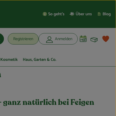
So geht’s
Über uns
Blog
Warenko
L
Registrieren
Anmelden
uchen
Kosmetik
Haus, Garten & Co.
n
– ganz natürlich bei Feigen