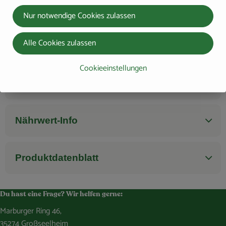
Bioladen* Mozzarella Kugel
Nur notwendige Cookies zulassen
100g
Deutschland
, Herkunft:
Alle Cookies zulassen
Cookieeinstellungen
Zutaten
Nährwert-Info
Produktdatenblatt
Du hast eine Frage? Wir helfen gerne:
Marburger Ring 46,
35274 Großseelheim