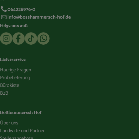
064228976-0
info@bosshammersch-hof.de
Folge uns auf:
Externer Link zu https://www.instagram.com/bosshammersch
Externer Link zu https://www.facebook.com/Oekokist
Externer Link zu https://www.tiktok.com/@boss
Externer Link zu https://whatsapp.com/c
Lieferservice
Häufige Fragen
Probelieferung
Bürokiste
B2B
Boßhammersch Hof
Über uns
Landwirte und Partner
Stellenangebote