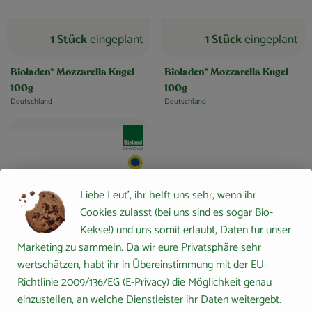
1 Stück
eingeplant
1 Stück
eingeplant
Bioladen* Mozzarella Kugel
Bioladen* Mozzarella Kugel
100g
100g
Deutschland
Deutschland
, Herkunft:
, Herkunft:
, Verband:
, Kontrollstelle:
DE-ÖKO-006
, EU Herkunft:
Mozzarella
Liebe Leut', ihr helft uns sehr, wenn ihr
Cookies zulasst (bei uns sind es sogar Bio-
Kekse!) und uns somit erlaubt, Daten für unser
Marketing zu sammeln. Da wir eure Privatsphäre sehr
wertschätzen, habt ihr in Übereinstimmung mit der EU-
Richtlinie 2009/136/EG (E-Privacy) die Möglichkeit genau
1 Stück
eingeplant
einzustellen, an welche Dienstleister ihr Daten weitergebt.