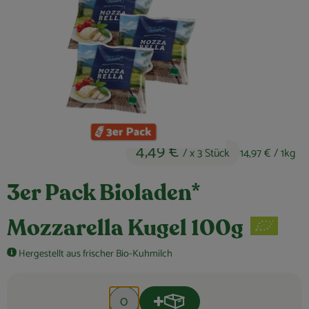
Obst & Gemüse
Kühltheke
Bäckerei
Vorratskammer
Getränke
4,49 €
/ x 3 Stück
14,97 €
/ 1kg
Kosmetik
3er Pack Bioladen*
Haus, Garten & Co.
Mozzarella Kugel 100g
So geht’s
Hergestellt aus frischer Bio-Kuhmilch
Über uns
Produkt zum Warenkorb hinzu