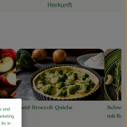
Herkunft
Rezept zu Favouriten hinzufügen
Rezept zu Favo
Schwedi
Senf-Broccoli-Quiche
s sind
arketing
mit Ra
ihr in