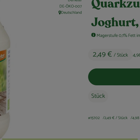
Demeter
Quarkzu
, Kontrollstelle:
DE-ÖKO-007
Deutschland
, Herkunft:
Joghurt,
Magerstufe 0,1% Fett im
2,49 €
/ Stück
4,9
Stück
#15702
2,49 €
/ Stück
4,98