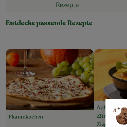
Rezepte
Entdecke passende Rezepte
Rezept zu Favourite
Apfel-Zwiebe
Zitronenthy
Flammkuchen
Ziegenkäse