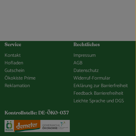
Service
Rechtliches
Kontakt
Impressum
Hofladen
AGB
Gutschein
Datenschutz
Ökokiste Prime
Widerruf-Formular
Reklamation
Erklärung zur Barrierfreiheit
Feedback Barrierefreiheit
Leichte Sprache und DGS
Kontrollstelle: DE-ÖKO-037
e/so-gehts/unsere-app.html
Externer Link zu https://www.oekokiste.de/
Externer Link zu https://www.demeter.de/
Externer Link zu https://germany