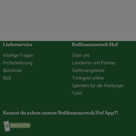
Lieferservice
Boßhammersch Hof
Häufige Fragen
Über uns
Probelieferung
Landwirte und Partner
Bürokiste
Stellenangebote
B2B
Trinkgeld online
Spenden für die Marburger
Tafel
hof/
e.Bosshammersch.Hof
hammersch_hof
hannel/0029VbCaDbdJUM2iLBJEiG1n
Kennst du schon unsere Boßhammersch Hof App?!
Externer Link zu https://www.bosshammersch-hof.d