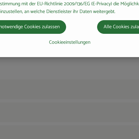
stimmung mit der EU-Richtlinie 2009/136/EG (E-Privacy) die Möglichk
8
Zutaten
einfach
7
Zutat
inzustellen, an welche Dienstleister ihr Daten weitergebt.
Schwierigkeit:
notwendige Cookies zulassen
Alle Cookies zul
Cookieeinstellungen