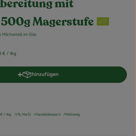
bereitung mit
 500g Magerstufe
 Milchanteil, im Glas
8 €
/ 1kg
hinzufügen
Produkt zum Warenkorb hinzufügen
 €
/ 1kg
7% MwSt
Handelsklasse II
Mehrweg