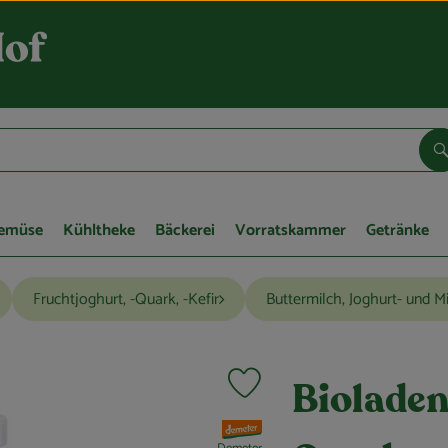
S
Gemüse
Kühltheke
Bäckerei
Vorratskammer
Getränke
Fruchtjoghurt, -Quark, -Kefir
Buttermilch, Joghurt- und M
Produkt zu Favouriten hinzufügen
Bioladen
, Verband: