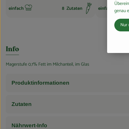
Überein
einfach
8
Zutaten
einfach
genau e
Schwierigkeit:
Schwierigkeit:
Nur 
Info
Magerstufe 0,1% Fett im Milchanteil, im Glas
Produktinformationen
Zutaten
Nährwert-Info