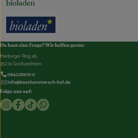
bioladen
Du hast eine Frage? Wir helfen gerne:
Marburger Ring 46,
35274 Großseelheim
064228976-0
info@bosshammersch-hof.de
Folge uns auf:
Externer Link zu https://www.instagram.com/bosshammersch
Externer Link zu https://www.facebook.com/Oekokist
Externer Link zu https://www.tiktok.com/@boss
Externer Link zu https://whatsapp.com/c