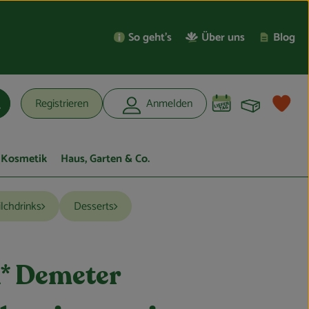
So geht’s
Über uns
Blog
Warenko
L
Registrieren
Anmelden
uchen
Kosmetik
Haus, Garten & Co.
ilchdrinks
Desserts
* Demeter