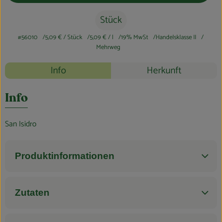
Blog
Stück
#56010
5,09 €
/ Stück
5,09 €
/ l
19% MwSt
Handelsklasse II
Mehrweg
Rezepte
Info
Herkunft
Es wurden k
Entdecke passende Rezepte
Info
San Isidro
Produktinformationen
Zutaten