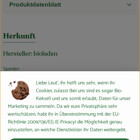
Produktdatenblatt
Herkunft
Hersteller: bioladen
Spanien
Liebe Leut', ihr helft uns sehr, wenn ihr
Weiling GmbH
Cookies zulasst (bei uns sind es sogar Bio-
Kekse!) und uns somit erlaubt, Daten für unser
D 48653 Coesfeld
Marketing zu sammeln. Da wir eure Privatsphäre sehr
www.weiling.de
wertschätzen, habt ihr in Übereinstimmung mit der EU-
(Daten von Ecoinform)
Richtlinie 2009/136/EG (E-Privacy) die Möglichkeit genau
bioladen
einzustellen, an welche Dienstleister ihr Daten weitergebt.