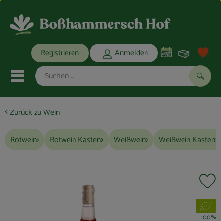
Warenko
Registrieren
Anmelden
Link
Mobiles Menu öffnen oder schli
Suche
Zurück zu Wein
Ökokisten
Rotwein
Rotwein Kasten
Weißwein
Weißwein Kasten
Bio-Kochkisten
THEMENWELTEN
Pr
ANGEBOTE
, Verband:
REGIONALES
100%