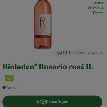
Bioanbau
Obst & Gemüse
, Kontrollstelle:
DE-ÖKO-039
Spanien
, Herkunft:
Kühltheke
Bäckerei
Vorratskammer
Getränke
5,09 €
/ Stück
5,09 €
/ l
Kosmetik
Bioladen* Rosario rosé 1L
Haus, Garten & Co.
So geht’s
San Isidro
Über uns
hinzufügen
Produkt zum Warenkorb hinzufüge