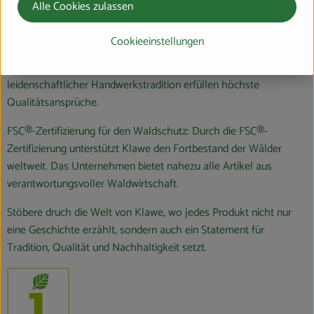
Was ist an der Arbeit von Klawe besonders nachhaltig und
Alle Cookies zulassen
ökologisch?
Cookieeinstellungen
Beste Rohstoffe: Holz als nachwachsender Rohstoff erlebt eine
Renaissance, und Klawe setzt bewusst darauf. Die Produkte aus
leidenschaftlicher Handwerkstradition erfüllen höchste
Qualitätsansprüche.
FSC®-Zertifizierung für den Waldschutz: Durch die FSC®-
Zertifizierung unterstützt Klawe den Fortbestand der Wälder
weltweit. Das Unternehmen bietet nahezu alle Artikel aus
verantwortungsvoller Waldwirtschaft.
Stöbere druch die Welt von Klawe, wo jedes Produkt nicht nur
eine Geschichte erzählt, sondern auch ein Statement für
Tradition, Qualität und Nachhaltigkeit setzt.