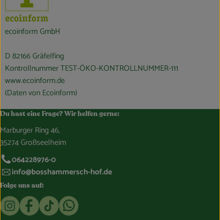
ecoinform GmbH
D 82166 Gräfelfing
Kontrollnummer TEST-ÖKO-KONTROLLNUMMER-111
www.ecoinform.de
(Daten von Ecoinform)
Du hast eine Frage? Wir helfen gerne:
Marburger Ring 46,
35274 Großseelheim
064228976-0
info@bosshammersch-hof.de
Folge uns auf:
Externer Link zu https://www.instagram.com/bosshammersch
Externer Link zu https://www.facebook.com/Oekokist
Externer Link zu https://www.tiktok.com/@boss
Externer Link zu https://whatsapp.com/c