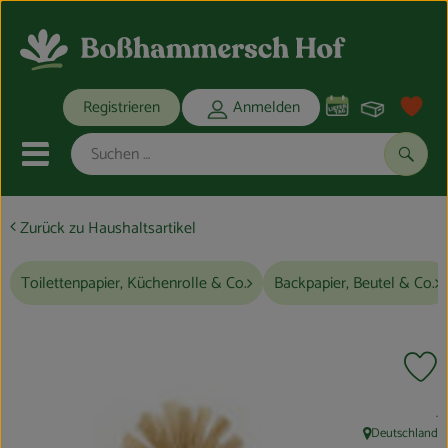
Warenko
Registrieren
Anmelden
Link
Mobiles Menu öffnen oder schli
Suche
Zurück zu Haushaltsartikel
Ökokisten
Toilettenpapier, Küchenrolle & Co.
Backpapier, Beutel & Co.
Bio-Kochkisten
THEMENWELTEN
Pr
ANGEBOTE
, 
.
REGIONALES
Deutschland
, Herkunft: