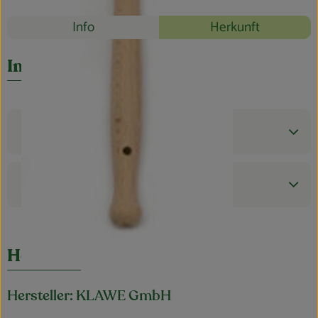
Blog
Rezepte
Info
Herkunft
Es wurden k
Entdecke passende Rezepte
Info
Produktinformationen
Produktdatenblatt
Herkunft
Hersteller: KLAWE GmbH