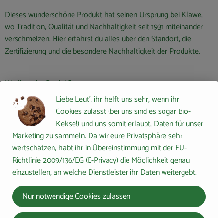
Dieses wunderschöne Produkt hat seinen Ursprung bei Klawe,
wo Tradition, Qualität und Nachhaltigkeit seit 1931 miteinander
verschmelzen. Hier erfährst du alles über den Standort, die
Zertifizierung und die besondere Nachhaltigkeit der Produkte.
Wo liegt der Betrieb?
Die G. Klawe GmbH hat ihre Wurzeln in der Gründung durch
Liebe Leut', ihr helft uns sehr, wenn ihr
Gustav Klawe im Jahr 1931. Seitdem hat sich das Unternehmen zu
Cookies zulasst (bei uns sind es sogar Bio-
einem internationalen Produzenten und Lieferanten von
Kekse!) und uns somit erlaubt, Daten für unser
hochwertigen Küchenholzwaren und Holz-Werbeartikeln
Marketing zu sammeln. Da wir eure Privatsphäre sehr
entwickelt.
wertschätzen, habt ihr in Übereinstimmung mit der EU-
Richtlinie 2009/136/EG (E-Privacy) die Möglichkeit genau
Wie ist Klawe zertifiziert?
einzustellen, an welche Dienstleister ihr Daten weitergebt.
Klawe setzt bewusst auf den nachwachsenden Rohstoff Holz
und ist stolz auf die FSC®-Zertifizierung. Fast alle Produkte
Nur notwendige Cookies zulassen
werden aus verantwortungsvoller Waldwirtschaft geliefert.