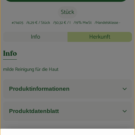
Blog
Stück
#71405
6,29 €
/ Stück
50,32 €
/ l
19% MwSt
Handelsklasse -
Rezepte
Info
Herkunft
Es wurden k
Entdecke passende Rezepte
Info
milde Reinigung für die Haut
Produktinformationen
Produktdatenblatt