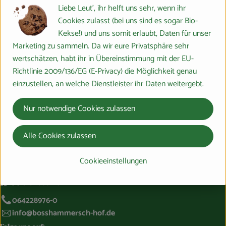
Liebe Leut', ihr helft uns sehr, wenn ihr
Herkunft
Cookies zulasst (bei uns sind es sogar Bio-
Kekse!) und uns somit erlaubt, Daten für unser
Hersteller: LAV
Marketing zu sammeln. Da wir eure Privatsphäre sehr
wertschätzen, habt ihr in Übereinstimmung mit der EU-
Deutschland
Richtlinie 2009/136/EG (E-Privacy) die Möglichkeit genau
lavera
einzustellen, an welche Dienstleister ihr Daten weitergebt.
Nur notwendige Cookies zulassen
Alle Cookies zulassen
Du hast eine Frage? Wir helfen gerne:
Cookieeinstellungen
Marburger Ring 46,
35274 Großseelheim
064228976-0
info@bosshammersch-hof.de