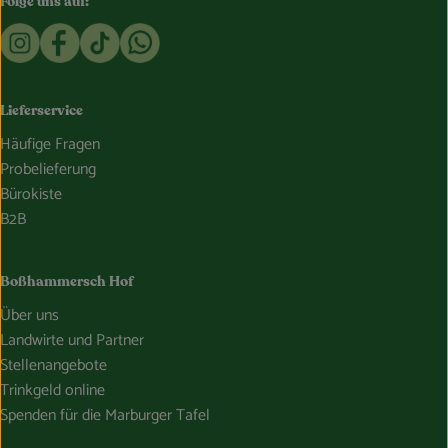
Folge uns auf:
Externer Link zu https://www.instagram.com/bosshammersch
Externer Link zu https://www.facebook.com/Oekokist
Externer Link zu https://www.tiktok.com/@boss
Externer Link zu https://whatsapp.com/c
Lieferservice
Häufige Fragen
Probelieferung
Bürokiste
B2B
Boßhammersch Hof
Über uns
Landwirte und Partner
Stellenangebote
Trinkgeld online
Spenden für die Marburger Tafel