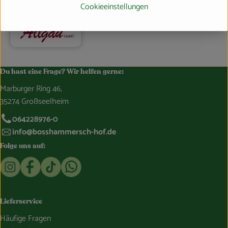
Cookieeinstellungen
Du hast eine Frage? Wir helfen gerne:
Marburger Ring 46,
35274 Großseelheim
064228976-0
info@bosshammersch-hof.de
Folge uns auf:
Externer Link zu https://www.instagram.com/bosshammersch
Externer Link zu https://www.facebook.com/Oekokist
Externer Link zu https://www.tiktok.com/@boss
Externer Link zu https://whatsapp.com/c
Lieferservice
Häufige Fragen