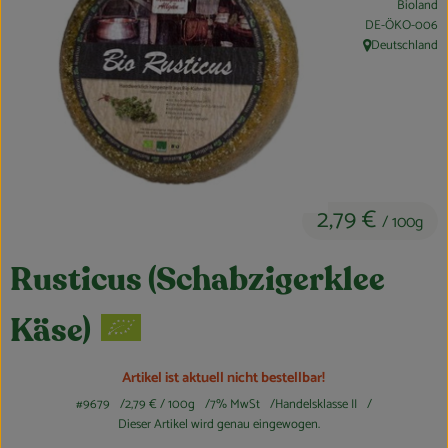
Bioland
Obst & Gemüse
, Kontrollstelle:
DE-ÖKO-006
Deutschland
, Herkunft:
Kühltheke
Bäckerei
Vorratskammer
Getränke
2,79 €
/ 100g
Kosmetik
Rusticus (Schabzigerklee
Haus, Garten & Co.
Käse)
So geht’s
Artikel ist aktuell nicht bestellbar!
#9679
2,79 €
/ 100g
7% MwSt
Handelsklasse II
Über uns
Dieser Artikel wird genau eingewogen.