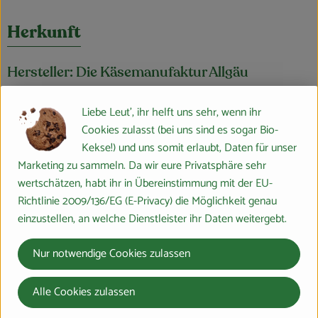
Herkunft
Hersteller: Die Käsemanufaktur Allgäu
Deutschland
Liebe Leut', ihr helft uns sehr, wenn ihr
Cookies zulasst (bei uns sind es sogar Bio-
Kekse!) und uns somit erlaubt, Daten für unser
Boßhammersch Hof GmbH & Co. KG
Marketing zu sammeln. Da wir eure Privatsphäre sehr
Dr. Karl-Heinz Firsching
wertschätzen, habt ihr in Übereinstimmung mit der EU-
D 35274 Großseelheim
Richtlinie 2009/136/EG (E-Privacy) die Möglichkeit genau
www.bosshammersch-hof.de
einzustellen, an welche Dienstleister ihr Daten weitergebt.
(Daten von Ecoinform)
Die Käsemanufaktur Allgäu
Nur notwendige Cookies zulassen
Alle Cookies zulassen