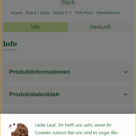
Blog
Stück
#73414
8,29 €
/ Stück
165,80 €
/ l
19% MwSt
Handelsklasse -
Rezepte
Info
Herkunft
Es wurden k
Entdecke passende Rezepte
Info
Produktinformationen
Produktdatenblatt
Liebe Leut', ihr helft uns sehr, wenn ihr
Herkunft
Cookies zulasst (bei uns sind es sogar Bio-