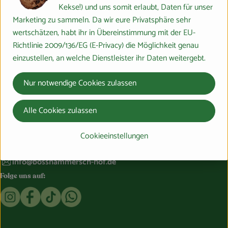
Kekse!) und uns somit erlaubt, Daten für unser
Hersteller: WEL
Marketing zu sammeln. Da wir eure Privatsphäre sehr
wertschätzen, habt ihr in Übereinstimmung mit der EU-
Schweiz
Richtlinie 2009/136/EG (E-Privacy) die Möglichkeit genau
Weleda
einzustellen, an welche Dienstleister ihr Daten weitergebt.
Nur notwendige Cookies zulassen
Du hast eine Frage? Wir helfen gerne:
Alle Cookies zulassen
Marburger Ring 46,
35274 Großseelheim
Cookieeinstellungen
064228976-0
info@bosshammersch-hof.de
Folge uns auf:
Externer Link zu https://www.instagram.com/bosshammersch
Externer Link zu https://www.facebook.com/Oekokist
Externer Link zu https://www.tiktok.com/@boss
Externer Link zu https://whatsapp.com/c