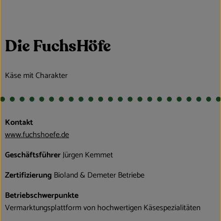
Obst & Gemüse
Kühltheke
Die FuchsHöfe
Bäckerei
Käse mit Charakter
Vorratskammer
Getränke
Kosmetik
Kontakt
www.fuchshoefe.de
Haus, Garten & Co.
Geschäftsführer
Jürgen Kemmet
Zertifizierung
Bioland & Demeter Betriebe
So geht’s
Betriebschwerpunkte
Über uns
Vermarktungsplattform von hochwertigen Käsespezialitäten