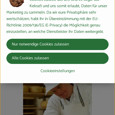
ortstypischer Nutztierrassen, wie dem Vogelsberger Höhenvieh
Kekse!) und uns somit erlaubt, Daten für unser
wieder.
Marketing zu sammeln. Da wir eure Privatsphäre sehr
wertschätzen, habt ihr in Übereinstimmung mit der EU-
Aus Überzeugung sind sie Gestalter und Mitglieder der Bio-
Richtlinie 2009/136/EG (E-Privacy) die Möglichkeit genau
Anbauverbände demeter oder bioland.
einzustellen, an welche Dienstleister ihr Daten weitergebt.
Im Zeichen des Fuchses entstehen so Lebensmittel für
nachhaltigen Genuss - für Menschen die das zu schätzen wissen.
Nur notwendige Cookies zulassen
Guten Appetit!!
Alle Cookies zulassen
Cookieeinstellungen