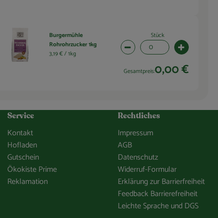
Stück
Burgermühle
Rohrohrzucker 1kg
wahl ändern
Artikelanzahl verringern (0 
Artikelanza
3,19 € /
1kg
0,00 €
Gesamtpreis:
Service
Rechtliches
Kontakt
Impressum
Hofladen
AGB
Gutschein
Datenschutz
Ökokiste Prime
Widerruf-Formular
Reklamation
Erklärung zur Barrierfreiheit
Feedback Barrierefreiheit
Leichte Sprache und DGS