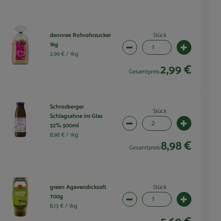
Stück
dennree Rohrohrzucker
1kg
wahl ändern
Artikelanzahl verringern (1 
Artikelanza
2,99 € /
1kg
2,99 €
Gesamtpreis:
Schrozberger
Stück
Schlagsahne im Glas
wahl ändern
Artikelanzahl verringern (2 
Artikelanza
32% 500ml
8,98 € /
1kg
8,98 €
Gesamtpreis:
Stück
green Agavendicksaft
700g
wahl ändern
Artikelanzahl verringern (1 
Artikelanza
8,13 € /
1kg