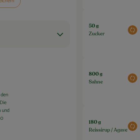
eichern
50 g
Aus
Zucker
800 g
Aus
Sahne
 den
 Die
n und
40
180 g
Aus
Reissirup / Agave