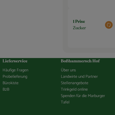
1 Prise
Aus
Zucker
Lieferservice
Boßhammersch Hof
Häufige Fragen
Über uns
Probelieferung
Landwirte und Partner
Bürokiste
Stellenangebote
B2B
Trinkgeld online
Spenden für die Marburger
Tafel
hof/
e.Bosshammersch.Hof
hammersch_hof
hannel/0029VbCaDbdJUM2iLBJEiG1n