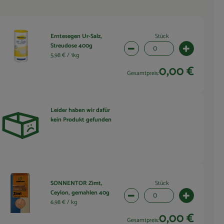
Stück
Erntesegen Ur-Salz,
Streudose 400g
wahl ändern
Artikelanzahl verringern (0 
Artikelanza
5,98 € /
1kg
0,00 €
Gesamtpreis:
Leider haben wir dafür
kein Produkt gefunden
wahl ändern
Stück
SONNENTOR Zimt,
Ceylon, gemahlen 40g
wahl ändern
Artikelanzahl verringern (0 
Artikelanza
6,98 € /
kg
0,00 €
Gesamtpreis: