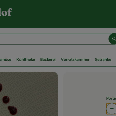
S
Gemüse
Kühltheke
Bäckerei
Vorratskammer
Getränke
Port
Po