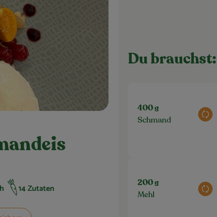
Du brauchst:
400 g
Aus
Schmand
hmandeis
200 g
ch
14 Zutaten
Aus
t:
Mehl