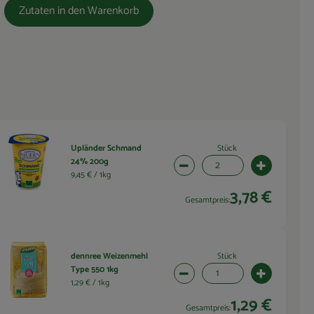
Zutaten in den Warenkorb
Stück
Upländer Schmand
24% 200g
wahl ändern
Artikelanzahl verringern (2 
Artikelanza
9,45 € /
1kg
3,78 €
Gesamtpreis:
Stück
dennree Weizenmehl
Type 550 1kg
wahl ändern
Artikelanzahl verringern (1 
Artikelanza
1,29 € /
1kg
1,29 €
Gesamtpreis: