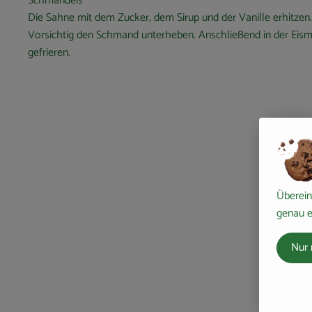
Schmandeis
Die Sahne mit dem Zucker, dem Sirup und der Vanille erhitzen.
Vorsichtig den Schmand unterheben. Anschließend in der Eis
gefrieren.
Überein
genau e
Nur 