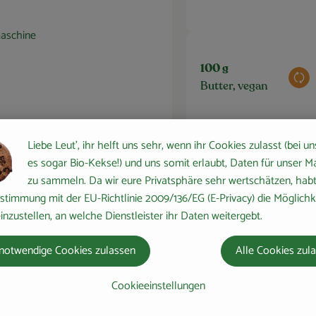
maschine
100 g
Aus
Butter, vegan
Liebe Leut', ihr helft uns sehr, wenn ihr Cookies zulasst (bei un
es sogar Bio-Kekse!) und uns somit erlaubt, Daten für unser M
220 g
zu sammeln. Da wir eure Privatsphäre sehr wertschätzen, habt 
Aus
Zucker
stimmung mit der EU-Richtlinie 2009/136/EG (E-Privacy) die Möglichk
inzustellen, an welche Dienstleister ihr Daten weitergebt.
notwendige Cookies zulassen
Alle Cookies zul
Cookieeinstellungen
0.5 Stk
Aus
Vanilleschote