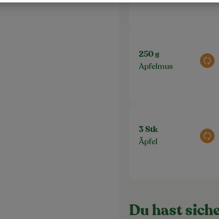
250 g
Aus
Apfelmus
3 Stk
Aus
Äpfel
Du hast siche