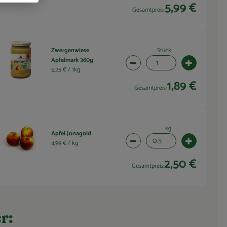
5,99 €
Gesamtpreis:
Stück
Zwergenwiese
Apfelmark 360g
wahl ändern
Artikelanzahl verringern (1 
Artikelanza
5,25 € /
1kg
1,89 €
Gesamtpreis:
kg
Apfel Jonagold
wahl ändern
Artikelanzahl verringern (0.
Artikelanza
4,99 € /
kg
2,50 €
Gesamtpreis:
r: