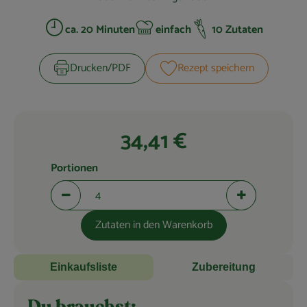
Blog
ca. 20 Minuten
einfach
10 Zutaten
Zubreitungszeit:
Schwierigkeit:
Drucken​/​PDF
Rezept speichern
34,41 €
Portionen
Portionen verringern (aktuell 4 Portionen ausgewählt)
Portionen erhö
Zutaten in den Warenkorb
Einkaufsliste
Zubereitung