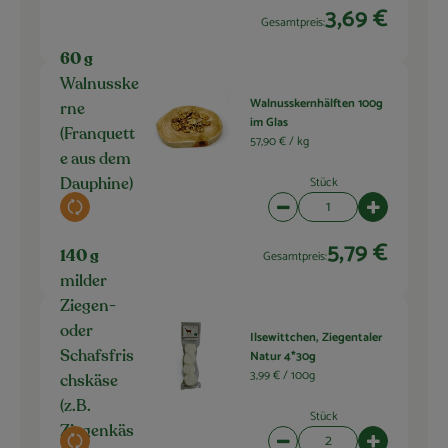
3,69 €
Gesamtpreis:
60 g
Walnusske
Walnusskernhälften 100g
rne
im Glas
(Franquett
57,90 € /
kg
e aus dem
Stück
Dauphine)
Auswahl ändern
Artikelanzahl verringern 
Artikelanza
5,79 €
Gesamtpreis:
140 g
milder
Ziegen-
oder
Ilsewittchen, Ziegentaler
Natur 4*30g
Schafsfris
3,99 € /
100g
chskäse
(z.B.
Stück
Ziegenkäs