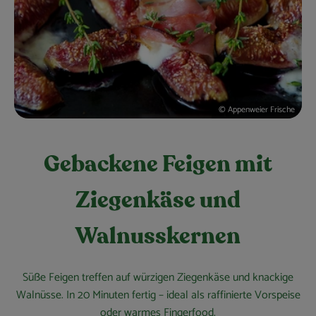
Obst & Gemüse
Kühltheke
Bäckerei
Vorratskammer
© Appenweier Frische
Getränke
Gebackene Feigen mit
Kosmetik
Ziegenkäse und
Haus, Garten & Co.
Walnusskernen
So geht’s
Süße Feigen treffen auf würzigen Ziegenkäse und knackige
Über uns
Walnüsse. In 20 Minuten fertig – ideal als raffinierte Vorspeise
oder warmes Fingerfood.