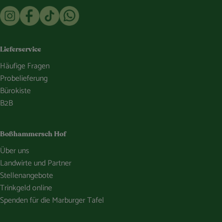
Externer Link zu https://www.instagram.com/bosshammersch
Externer Link zu https://www.facebook.com/Oekokist
Externer Link zu https://www.tiktok.com/@boss
Externer Link zu https://whatsapp.com/c
Lieferservice
Häufige Fragen
Probelieferung
Bürokiste
B2B
Boßhammersch Hof
Über uns
Landwirte und Partner
Stellenangebote
Trinkgeld online
Spenden für die Marburger Tafel