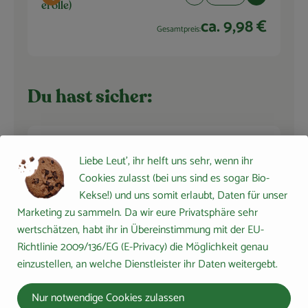
Auswahl ändern
Artikelanzahl verringern 
Artikelanza
erolle)
ca. 9,98 €
Gesamtpreis:
Du hast sicher:
Rapunzel Olivenöl mild,
Liebe Leut', ihr helft uns sehr, wenn ihr
4 EL
nativ extra 0,5l
Cookies zulasst (bei uns sind es sogar Bio-
Olivenöl
17,98 € /
l
Kekse!) und uns somit erlaubt, Daten für unser
Stück
Marketing zu sammeln. Da wir eure Privatsphäre sehr
wertschätzen, habt ihr in Übereinstimmung mit der EU-
Auswahl ändern
Artikelanzahl verringern 
Artikelanza
Richtlinie 2009/136/EG (E-Privacy) die Möglichkeit genau
0,00 €
Gesamtpreis:
einzustellen, an welche Dienstleister ihr Daten weitergebt.
Nur notwendige Cookies zulassen