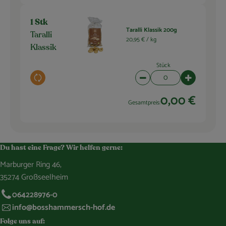
1 Stk
Taralli Klassik 200g
Taralli
20,95 € /
kg
Klassik
Stück
Auswahl ändern
Artikelanzahl verringern 
Artikelanza
0,00 €
Gesamtpreis:
Du hast eine Frage? Wir helfen gerne:
Marburger Ring 46,
35274 Großseelheim
064228976-0
info@bosshammersch-hof.de
Folge uns auf: