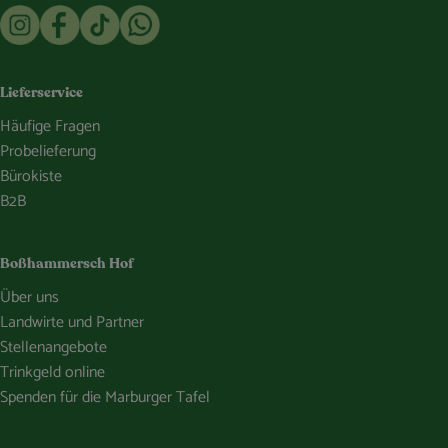
Externer Link zu https://www.instagram.com/bosshammersch
Externer Link zu https://www.facebook.com/Oekokist
Externer Link zu https://www.tiktok.com/@boss
Externer Link zu https://whatsapp.com/c
Lieferservice
Häufige Fragen
Probelieferung
Bürokiste
B2B
Boßhammersch Hof
Über uns
Landwirte und Partner
Stellenangebote
Trinkgeld online
Spenden für die Marburger Tafel