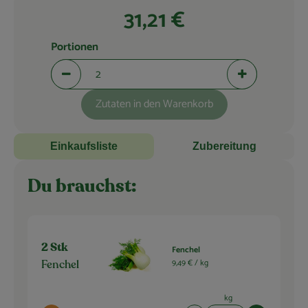
Blog
31,21 €
Portionen
Portionen verringern (aktuell 2 Portionen ausgewählt)
Portionen erhö
Zutaten in den Warenkorb
Einkaufsliste
Zubereitung
Du brauchst:
2 Stk
Fenchel
9,49 € /
kg
Fenchel
kg