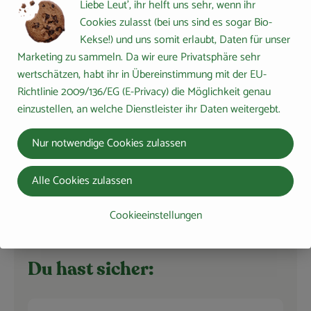
Liebe Leut', ihr helft uns sehr, wenn ihr
Auswahl ändern
Artikelanzahl verringern 
Artikelanza
Cookies zulasst (bei uns sind es sogar Bio-
9,99 €
Kekse!) und uns somit erlaubt, Daten für unser
Gesamtpreis:
Marketing zu sammeln. Da wir eure Privatsphäre sehr
wertschätzen, habt ihr in Übereinstimmung mit der EU-
Richtlinie 2009/136/EG (E-Privacy) die Möglichkeit genau
100 g
Tommette d` Yenne 50%
einzustellen, an welche Dienstleister ihr Daten weitergebt.
i.Tr
Tommette
3,79 € /
100g
d`Yenne
Nur notwendige Cookies zulassen
100g
Auswahl ändern
Artikelanzahl verringern 
Artikelanza
Alle Cookies zulassen
5,69 €
Gesamtpreis:
Cookieeinstellungen
Du hast sicher: