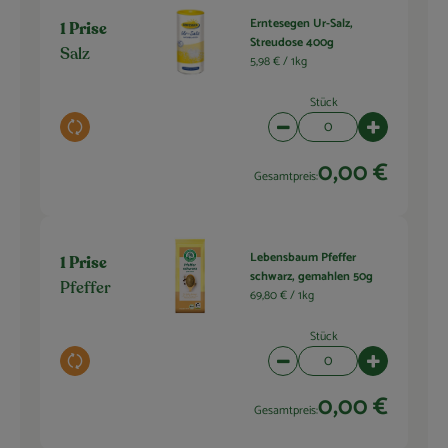
Erntesegen Ur-Salz,
1 Prise
Streudose 400g
Salz
5,98 € /
1kg
Stück
Auswahl ändern
Artikelanzahl verringern 
Artikelanza
0,00 €
Gesamtpreis:
Lebensbaum Pfeffer
1 Prise
schwarz, gemahlen 50g
Pfeffer
69,80 € /
1kg
Stück
Auswahl ändern
Artikelanzahl verringern 
Artikelanza
0,00 €
Gesamtpreis: