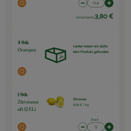
Auswahl ändern
Artikelanzahl verringern 
Artikelanza
3,80 €
Gesamtpreis:
4 Stk
Leider haben wir dafür
Orangen
kein Produkt gefunden
Auswahl ändern
1 Stk
Zitronen
Zitronens
8,99 € /
kg
aft (2 EL)
Stück
Auswahl ändern
Artikelanzahl verringern 
Artikelanza