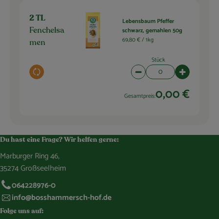
2 TL
Lebensbaum Pfeffer
schwarz, gemahlen 50g
Fenchelsa
69,80 € /
1kg
men
Stück
Auswahl ändern
Artikelanzahl verringern 
Artikelanza
0,00 €
Gesamtpreis:
Du hast eine Frage? Wir helfen gerne:
Marburger Ring 46,
35274 Großseelheim
064228976-0
info@bosshammersch-hof.de
Folge uns auf: