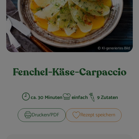
Obst & Gemüse
Kühltheke
Bäckerei
Vorratskammer
© KI-generiertes Bild
Getränke
Fenchel-Käse-Carpaccio
Kosmetik
Haus, Garten & Co.
ca. 30 Minuten
einfach
9 Zutaten
Zubreitungszeit:
Schwierigkeit:
So geht’s
Drucken​/​PDF
Rezept speichern
Über uns