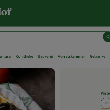
S
Gemüse
Kühltheke
Bäckerei
Vorratskammer
Getränke
Port
Po