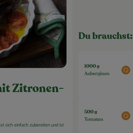
Du brauchst:
1000 g
Aus
Auberginen
it Zitronen-
500 g
Aus
Tomaten
t sich einfach zubereiten und ist