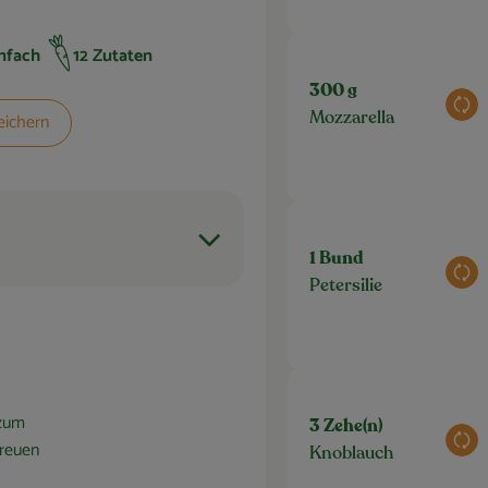
nfach
12 Zutaten
gkeit:
300 g
Aus
eichern
Mozzarella
1 Bund
Aus
Petersilie
 zum
3 Zehe(n)
Aus
treuen
Knoblauch