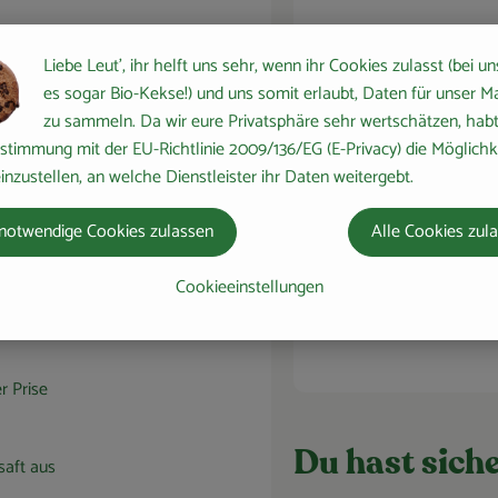
ten und
Liebe Leut', ihr helft uns sehr, wenn ihr Cookies zulasst (bei un
n
es sogar Bio-Kekse!) und uns somit erlaubt, Daten für unser M
1 Stk
zu sammeln. Da wir eure Privatsphäre sehr wertschätzen, habt 
Aus
Zitrone
stimmung mit der EU-Richtlinie 2009/136/EG (E-Privacy) die Möglichk
ch gut
inzustellen, an welche Dienstleister ihr Daten weitergebt.
e
2/3 der
notwendige Cookies zulassen
Alle Cookies zul
 mit 3
500 g
 Käse
Cookieeinstellungen
Joghurt (3,5%
Aus
Fett)
r Prise
Du hast siche
saft aus