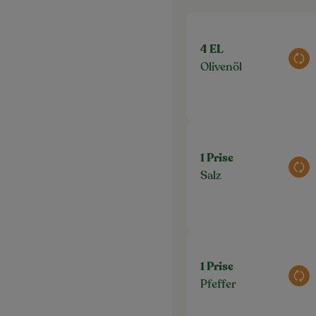
4 EL
Aus
Olivenöl
1 Prise
Aus
Salz
1 Prise
Aus
Pfeffer