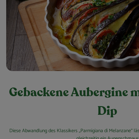
Gebackene Aubergine m
Dip
Diese Abwandlung des Klassikers „Parmigiana di Melanzane“ läss
gleichzeitig ein Augenschmaus