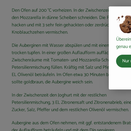
Den Ofen auf 200 °C vorheizen. In der Zwischenzeit die Toma
den Mozzarella in dünne Scheiben schneiden. Die Petersilie fei
hacken und mit 3 sehr fein gehackten oder zerdrückten
Knoblauchzehen vermischen.
Überein
Die Auberginen mit Wasser abspülen und mit einem Küchentu
genau e
trocken tupfen. In einer großen Auflaufform auffächern und di
Zwischenräume mit Tomaten- und Mozzarella-Scheiben sowie 
Nur 
Petersilienmischung füllen. Kräftig mit Salz und Pfeffer würzen,
EL Olivenöl beträufeln. Im Ofen etwa 30 Minuten backen. Der
sollte goldbraun, die Aubergine weich sein.
In der Zwischenzeit den Joghurt mit der restlichen
Petersilienmischung, 3 EL Zitronensaft und Zitronenabrieb, eine
Zucker, Salz, Pfeffer und dem restlichen Olivenöl vermischen.
Aubergine aus dem Ofen nehmen, mit ggf. entstandenem Brat
der Auflaufform beträufeln und mit dem Dip servieren.