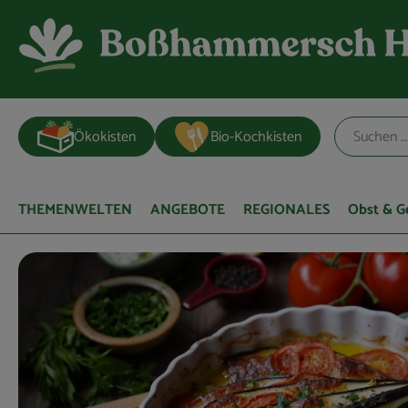
Ökokisten
Bio-Kochkisten
THEMENWELTEN
ANGEBOTE
REGIONALES
Obst & 