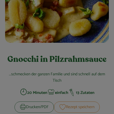
Obst & Gemüse
Kühltheke
Bäckerei
Vorratskammer
Getränke
Gnocchi in Pilzrahmsauce
Kosmetik
Haus, Garten & Co.
...schmecken der ganzen Familie und sind schnell auf dem
Tisch
20 Minuten
einfach
13 Zutaten
So geht’s
Zubreitungszeit:
Schwierigkeit:
Über uns
Drucken​/​PDF
Rezept speichern