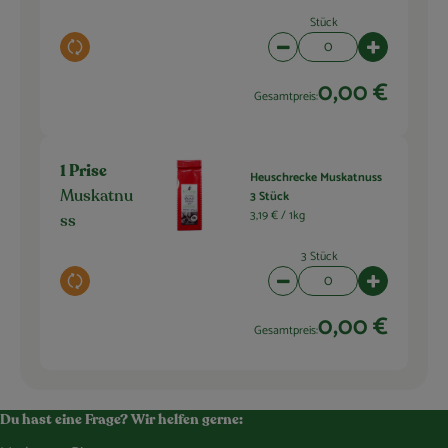
Stück
Auswahl ändern
Artikelanzahl verringern 
Artikelanza
0,00 €
Gesamtpreis:
1 Prise
Heuschrecke Muskatnuss
3 Stück
Muskatnu
3,19 € /
1kg
ss
3 Stück
Auswahl ändern
Artikelanzahl verringern 
Artikelanza
0,00 €
Gesamtpreis:
Du hast eine Frage? Wir helfen gerne: