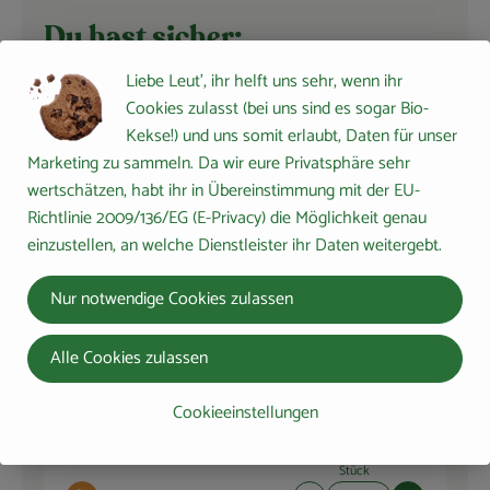
Du hast sicher:
Liebe Leut', ihr helft uns sehr, wenn ihr
Cookies zulasst (bei uns sind es sogar Bio-
Kekse!) und uns somit erlaubt, Daten für unser
1 EL
Byodo Bratöl 750ml
Marketing zu sammeln. Da wir eure Privatsphäre sehr
8,65 € /
l
Öl
wertschätzen, habt ihr in Übereinstimmung mit der EU-
Richtlinie 2009/136/EG (E-Privacy) die Möglichkeit genau
Stück
einzustellen, an welche Dienstleister ihr Daten weitergebt.
Auswahl ändern
Artikelanzahl verringern 
Artikelanza
0,00 €
Nur notwendige Cookies zulassen
Gesamtpreis:
Alle Cookies zulassen
Bioladen* Weizenmehl
2 TL
Type 550 1kg
Cookieeinstellungen
Mehl
1,69 € /
1kg
Stück