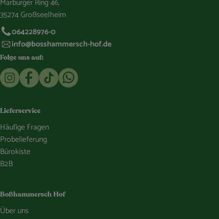
Marburger Ring 46,
35274 Großseelheim
064228976-0
info@bosshammersch-hof.de
Folge uns auf:
Externer Link zu https://www.instagram.com/bosshammersch
Externer Link zu https://www.facebook.com/Oekokist
Externer Link zu https://www.tiktok.com/@boss
Externer Link zu https://whatsapp.com/c
Lieferservice
Häufige Fragen
Probelieferung
Bürokiste
B2B
Boßhammersch Hof
Über uns