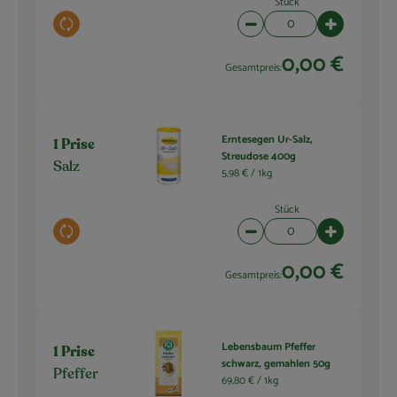
Stück
Auswahl ändern
Artikelanzahl verringern 
Artikelanza
0,00 €
Gesamtpreis:
Erntesegen Ur-Salz,
1 Prise
Streudose 400g
Salz
5,98 € /
1kg
Stück
Auswahl ändern
Artikelanzahl verringern 
Artikelanza
0,00 €
Gesamtpreis:
Lebensbaum Pfeffer
1 Prise
schwarz, gemahlen 50g
Pfeffer
69,80 € /
1kg