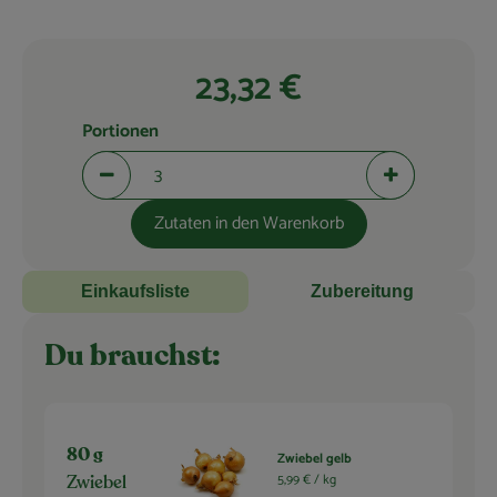
Blog
23,32 €
Portionen
Portionen verringern (aktuell 3 Portionen ausgewählt)
Portionen erhö
Zutaten in den Warenkorb
Einkaufsliste
Zubereitung
Du brauchst:
80 g
Zwiebel gelb
5,99 € /
kg
Zwiebel