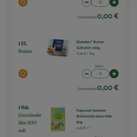
Auswahl ändern
Artikelanzahl verringern 
Artikelanza
0,00 €
Gesamtpreis:
Bioladen* Butter
1 EL
Süßrahm 250g
Butter
17,16 € /
1kg
Stück
Auswahl ändern
Artikelanzahl verringern 
Artikelanza
0,00 €
Gesamtpreis:
1 Stk
Rapunzel Gemüse-
Gemüsebr
Brühwürfel ohne Hefe
80g
ühe (100
0,45 € /
l
ml)