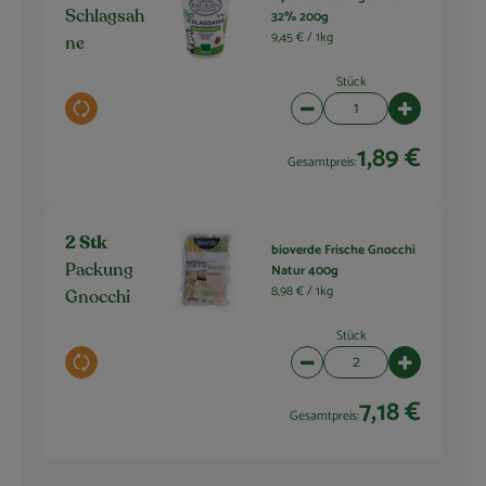
32% 200g
Schlagsah
9,45 € /
1kg
ne
Stück
Auswahl ändern
Artikelanzahl verringern 
Artikelanza
1,89 €
Gesamtpreis:
2 Stk
bioverde Frische Gnocchi
Natur 400g
Packung
8,98 € /
1kg
Gnocchi
Stück
Auswahl ändern
Artikelanzahl verringern 
Artikelanza
7,18 €
Gesamtpreis: