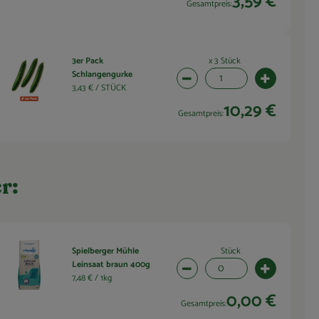
3,59 €
Gesamtpreis:
x 3 Stück
3er Pack
Schlangengurke
wahl ändern
Artikelanzahl verringern (1 
Artikelanza
3,43 € /
STÜCK
10,29 €
Gesamtpreis:
r:
Stück
Spielberger Mühle
Leinsaat braun 400g
wahl ändern
Artikelanzahl verringern (0 
Artikelanza
7,48 € /
1kg
0,00 €
Gesamtpreis: