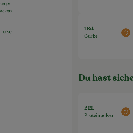
Burger
backen
1 Stk
nnaise,
Aus
Gurke
Du hast siche
2 EL
Aus
Proteinpulver