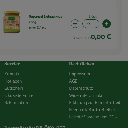
Stück
Rapunzel Erdnussmus
250g
wahl ändern
Artikelanzahl verringern (0 
Artikelanza
15,96 € /
1kg
0,00 €
Gesamtpreis:
Service
Rechtliches
Kontakt
Impressum
Hofladen
AGB
Gutschein
Datenschutz
Ökokiste Prime
Widerruf-Formular
Reklamation
Erklärung zur Barrierfreiheit
Feedback Barrierefreiheit
Leichte Sprache und DGS