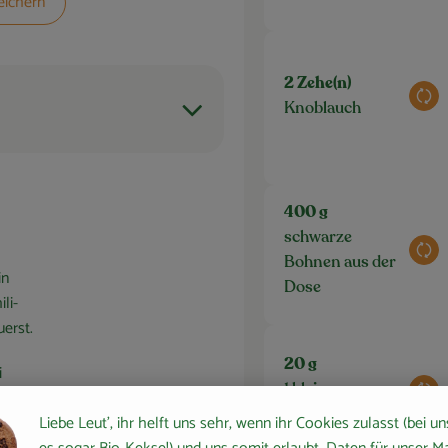
eichern
2 Zehe(n)
Aus
Knoblauch
400 g
schwarze
Aus
Bohnen aus der
in
Dose
li-
uerst.
20 g
i
1 kleine
Aus
arin
Chilischote
atur
Liebe Leut', ihr helft uns sehr, wenn ihr Cookies zulasst (bei un