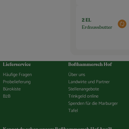
2 EL
Aus
Erdnussbutter
Lieferservice
Boßhammersch Hof
Häufige Fragen
Über uns
Probelieferung
Landwirte und Partner
Bürokiste
Stellenangebote
B2B
Trinkgeld online
Spenden für die Marburger
Tafel
hof/
e.Bosshammersch.Hof
hammersch_hof
hannel/0029VbCaDbdJUM2iLBJEiG1n