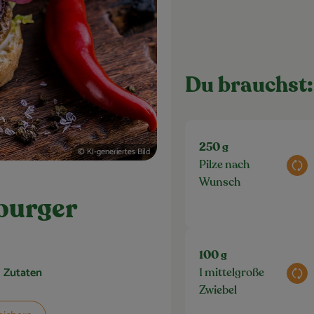
Du brauchst:
250 g
© KI-generiertes Bild
Pilze nach
Aus
Wunsch
burger
100 g
1 Zutaten
1 mittelgroße
Aus
Zwiebel