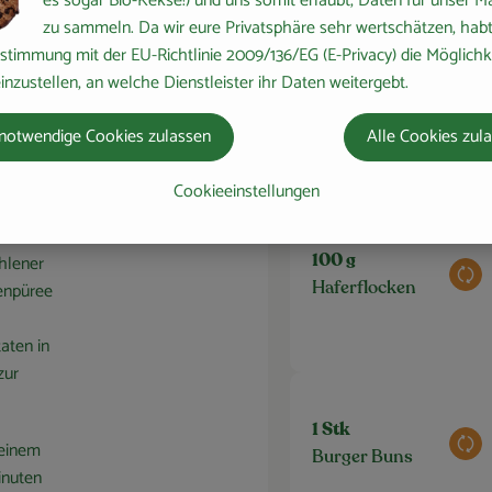
 Minute
es sogar Bio-Kekse!) und uns somit erlaubt, Daten für unser M
hren 1
zu sammeln. Da wir eure Privatsphäre sehr wertschätzen, habt 
stimmung mit der EU-Richtlinie 2009/136/EG (E-Privacy) die Möglichk
inzustellen, an welche Dienstleister ihr Daten weitergebt.
3 EL
m groben
Aus
Tamari
notwendige Cookies zulassen
Alle Cookies zul
Cookieeinstellungen
hlener
100 g
Aus
nenpüree
Haferflocken
aten in
zur
1 Stk
 einem
Aus
Burger Buns
inuten