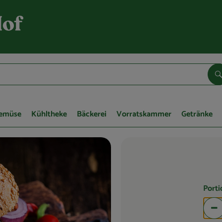
S
Gemüse
Kühltheke
Bäckerei
Vorratskammer
Getränke
Port
Po