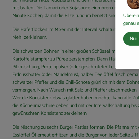
auf mittlerer Hitze reduzieren und den Knoblauch eine weitere
mit braten. Die Tamari oder Sojasauce einrühren und unter Rü
Minute kochen, damit die Pilze rundum benetzt sind.
Überein
genau e
Die Haferflocken im Mixer mit der Intervallschaltung zu eine
Mehl zerkleinern.
Nur 
Die schwarzen Bohnen in einer großen Schüssel mit dem
Kartoffelstampfer zu Püree zerstampfen. Dann Haferflocken,
Pilzmischung, Proteinpulver (oder geschroteter Leinsamen),
Erdnussbutter (oder Mandelmus), halber Teelöffel frisch gema
schwarzer Pfeffer und die Chili-Schote grünlich mit dem Boh
vermengen. Nach Wunsch mit Salz und Pfeffer abschmecken.
Wer die Konsistenz etwas glatter haben möchte, kann alle Zut
die Küchenmaschine geben und mit der Intervallschaltung bis 
gewünschten Konsistenz zerkleinern.
Die Mischung zu sechs Burger Patties formen. Die Pfanne mit
Esslöffel Öl erneut erhitzen und die Burger von jeder Seite 3 M