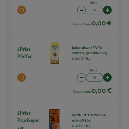
Stück
Auswahl ändern
Artikelanzahl verringern 
Artikelanza
0,00 €
Gesamtpreis:
Lebensbaum Pfeffer
1 Prise
schwarz, gemahlen 50g
Pfeffer
69,80 € /
1kg
Stück
Auswahl ändern
Artikelanzahl verringern 
Artikelanza
0,00 €
Gesamtpreis:
1 Prise
SONNENTOR Paprika,
edelsüß 50g
Paprikapul
65,80 € /
1kg
ver