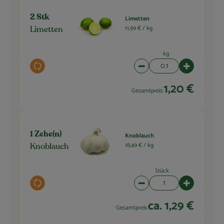
2 Stk
Limetten
11,99 € /
kg
Limetten
kg
Auswahl ändern
Artikelanzahl verringern 
Artikelanza
1,20 €
Gesamtpreis:
1 Zehe(n)
Knoblauch
18,49 € /
kg
Knoblauch
Stück
Auswahl ändern
Artikelanzahl verringern 
Artikelanza
ca. 1,29 €
Gesamtpreis: