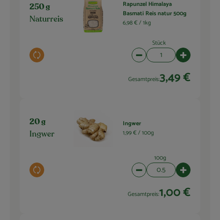
Rapunzel Himalaya
250 g
Basmati Reis natur 500g
Naturreis
6,98 € /
1kg
Stück
Auswahl ändern
Artikelanzahl verringern 
Artikelanza
3,49 €
Gesamtpreis:
20 g
Ingwer
1,99 € /
100g
Ingwer
100g
Auswahl ändern
Artikelanzahl verringern 
Artikelanza
1,00 €
Gesamtpreis: