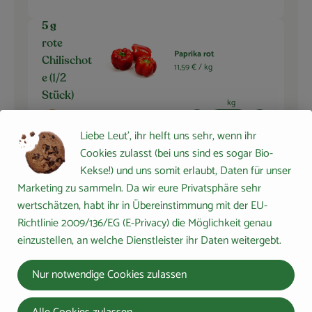
5 g
rote
Paprika rot
Chilischot
11,59 € /
kg
e (1/2
Stück)
kg
Auswahl ändern
Artikelanzahl verringern 
Artikelanza
Liebe Leut', ihr helft uns sehr, wenn ihr
1,74 €
Cookies zulasst (bei uns sind es sogar Bio-
Gesamtpreis:
Kekse!) und uns somit erlaubt, Daten für unser
Marketing zu sammeln. Da wir eure Privatsphäre sehr
wertschätzen, habt ihr in Übereinstimmung mit der EU-
2 Stk
Richtlinie 2009/136/EG (E-Privacy) die Möglichkeit genau
Leider haben wir dafür
Pak Choi
kein Produkt gefunden
einzustellen, an welche Dienstleister ihr Daten weitergebt.
(ca. 800g)
Nur notwendige Cookies zulassen
Auswahl ändern