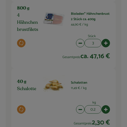
800 g
Bioladen* Hähnchenbrust
4
2 Stück ca. 400g
Hähnchen
44,90 € /
kg
brustfilets
Stück
Auswahl ändern
Artikelanzahl verringern 
Artikelanza
ca. 47,16 €
Gesamtpreis:
40 g
Schalotten
11,49 € /
kg
Schalotte
kg
Auswahl ändern
Artikelanzahl verringern 
Artikelanza
2,30 €
Gesamtpreis: