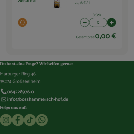
Sesamöl
22,38 € /
l
Stück
Auswahl ändern
Artikelanzahl verringern 
Artikelanza
0,00 €
Gesamtpreis:
Du hast eine Frage? Wir helfen gerne:
Marburger Ring 46,
35274 Großseelheim
064228976-0
info@bosshammersch-hof.de
Folge uns auf:
Externer Link zu https://www.instagram.com/bosshammersch
Externer Link zu https://www.facebook.com/Oekokist
Externer Link zu https://www.tiktok.com/@boss
Externer Link zu https://whatsapp.com/c