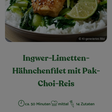
Obst & Gemüse
Kühltheke
Bäckerei
Vorratskammer
© KI-generiertes Bild
Getränke
Ingwer-Limetten-
Kosmetik
Hähnchenfilet mit Pak-
Haus, Garten & Co.
Choi-Reis
So geht’s
Über uns
ca. 50 Minuten
mittel
14 Zutaten
Zubreitungszeit:
Schwierigkeit: